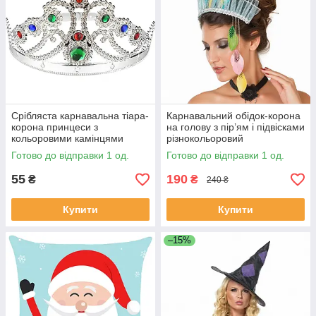
Срібляста карнавальна тіара-
Карнавальний обідок-корона
корона принцеси з
на голову з пір’ям і підвісками
кольоровими камінцями
різнокольоровий
регульована до 56 см
Готово до відправки 1 од.
Готово до відправки 1 од.
55
190
₴
₴
240 ₴
Купити
Купити
–15%