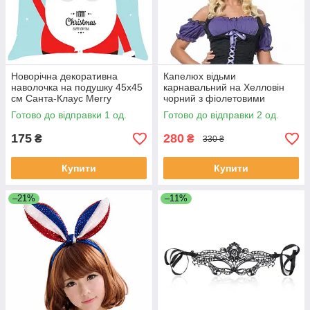
Новорічна декоративна
Капелюх відьми
наволочка на подушку 45х45
карнавальний на Хелловін
см Санта-Клаус Merry
чорний з фіолетовими
Christmas бірюзова
ромбами широкополий
Готово до відправки 1 од.
Готово до відправки 2 од.
175
280
₴
₴
330 ₴
Купити
Купити
–21%
–11%