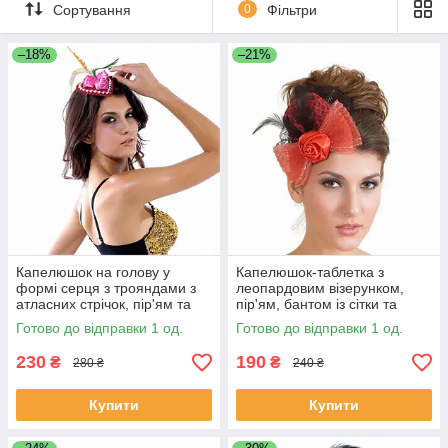
головне у довершенні образу аксесуар, який є у нашому
Сортування
0
Фільтри
відділі у великій кількості. Все, що потрібно для задоволення
різних смаків, з різноманітністю колірної гами та величезною
–18%
–21%
кількістю товару. Вибирати саме вам що більше подобається
за смаком та можливостями.
Капелюшок на голову у
Капелюшок-таблетка з
формі серця з трояндами з
леопардовим візерунком,
атласних стрічок, пір'ям та
пір'ям, бантом із сітки та
стразами — святковий, ретро
атласною трояндою, на
Готово до відправки 1 од.
Готово до відправки 1 од.
шпильці, червоно-чорна
230
190
₴
₴
280 ₴
240 ₴
Купити
Купити