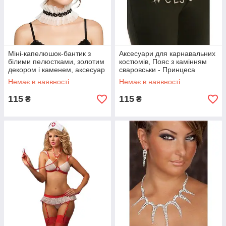
Міні-капелюшок-бантик з
Аксесуари для карнавальних
білими пелюстками, золотим
костюмів, Пояс з камінням
декором і каменем, аксесуар
сваровськи - Принцеса
на голову
Немає в наявності
Немає в наявності
115
115
₴
₴