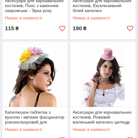
Аксесуари для карнавальних
Аксесуари для карнавальних
костюмів, Пояс з камінням
костюмів, Ексклюзивний
сваровськи - Зірка року
білий капелюх
Немає в наявності
Немає в наявності
115
190
₴
₴
Капелюшок-таблетка з
Аксесуари для карнавальних
вуаллю і квітами фасцинатор
костюмів, Рожевий
різнокольоровий для
маленький капелюх циліндр
карнавалу
Немає в наявності
Немає в наявності