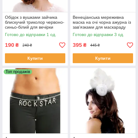
Обідок з вушками зайчика
Венеціанська мереживна
блискучий триколор червоно-
маска на очі чорна ажурна із
синьо-білий для вечірки
зав’язками для маскараду
Готово до відправки 1 од.
Готово до відправки 3 од.
190
395
₴
₴
240 ₴
445 ₴
Купити
Купити
Топ продажів