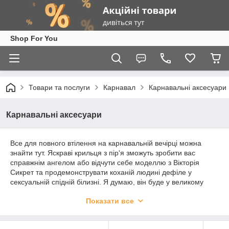
Shop For You
Товари та послуги
Карнавал
Карнавальні аксесуари
Карнавальні аксесуари
Все для повного втілення на карнавальній вечірці можна
знайти тут. Яскраві крильця з пір'я зможуть зробити вас
справжнім ангелом або відчути себе моделлю з Вікторія
Сикрет та продемонструвати коханій людині дефіле у
сексуальній спідній білизні. Я думаю, він буде у великому
захваті. Також є різні аксесуари - такі як головні убори для
Показати все
костюму покоївки, наприклад. Або ж можна втілитись у
сексуального кролика з журналу Плейбой, а аксесуар можна
купити – вушка кролика на обідку з гіп'юрної тканини. Адже