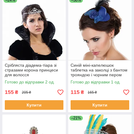
–24%
–30%
Срібляста діадема-тіара зі
Синій міні-капелюшок
стразами корона принцеси
таблетка на заколці з бантом
для волосся
трояндою і чорним пером
Готово до відправки 2 од.
Готово до відправки 1 од.
155
115
₴
₴
205 ₴
165 ₴
Купити
Купити
–21%