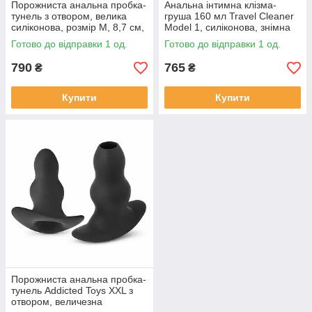
Порожниста анальна пробка-
Анальна інтимна клізма-
тунель з отвором, велика
груша 160 мл Travel Cleaner
силіконова, розмір M, 8,7 см,
Model 1, силіконова, знімна
діаметр 6,8 см
насадка, чорна
Готово до відправки 1 од.
Готово до відправки 1 од.
790
765
₴
₴
Купити
Купити
Порожниста анальна пробка-
тунель Addicted Toys XXL з
отвором, величезна