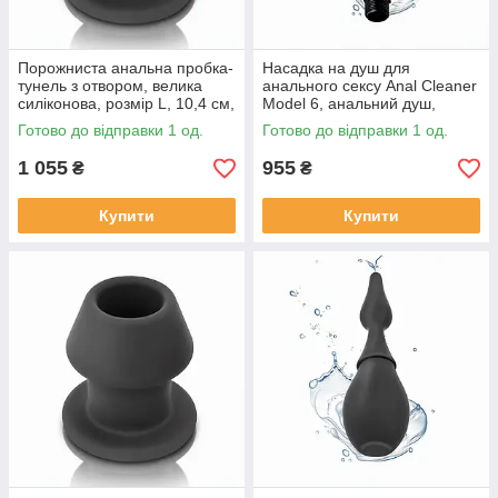
Порожниста анальна пробка-
Насадка на душ для
тунель з отвором, велика
анального сексу Anal Cleaner
силіконова, розмір L, 10,4 см,
Model 6, анальний душ,
діаметр 8 см
силікон/PVC, 22,5 см
Готово до відправки 1 од.
Готово до відправки 1 од.
1 055
955
₴
₴
Купити
Купити