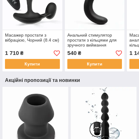
Масажер простати з
Анальний стимулятор
Маса
вібрацією, Чорний (8.4 см)
простати з кільцями для
анал
зручного виймання
кіль
TardeNoche Banee,
силі
1 710
540
1 1
₴
₴
чорний
см)
Купити
Купити
Акційні пропозиції та новинки