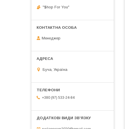
"$hop For You"
Менеджер
Буча, Україна
+380 (97) 533-24-84
ruslanprom2020@gmail.com