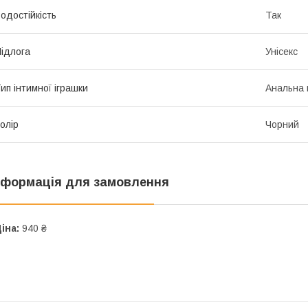
одостійкість
Так
ідлога
Унісекс
ип інтимної іграшки
Анальна 
олір
Чорний
нформація для замовлення
іна:
940 ₴