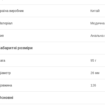
раїна виробник
Китай
атеріал
Медична
ип
Анальна 
Габаритні розміри
ага
95 г
іаметр
26 мм
Довжина
126
Основні