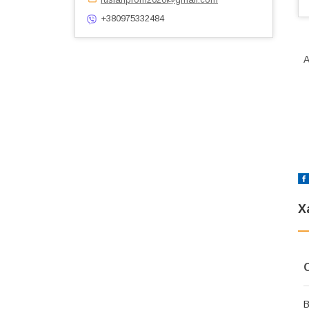
+380975332484
А
Х
В