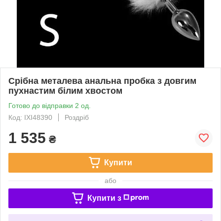
Срібна металева анальна пробка з довгим
пухнастим білим хвостом
Готово до відправки 2 од.
Код: IXI48390
Роздріб
1 535
₴
Купити
або
Купити з