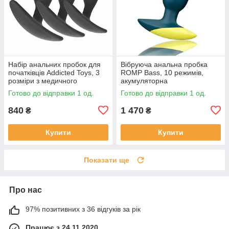
Набір анальних пробок для
Вібруюча анальна пробка
початківців Addicted Toys, 3
ROMP Bass, 10 режимів,
розміри з медичного
акумуляторна
силікону, модель 3
Готово до відправки 1 од.
Готово до відправки 1 од.
840
1 470
₴
₴
Купити
Купити
Показати ще
Про нас
97% позитивних з 36 відгуків за рік
Працює з 24.11.2020