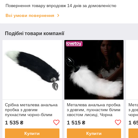
Повернення товару впродовж 14 днів за домовленістю
Всі умови повернення
Подібні товари компанії
Срібна металева анальна
Металева анальна пробка
Мета
пробка з довгим
з довгим, пухнастим білим
з до
пухнастим чорно-білим
хвостом лисиці, Чорна
чорн
хвостом
лиси
1 535
1 515
1 6
₴
₴
Купити
Купити