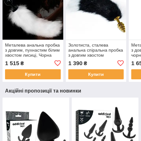
Металева анальна пробка
Золотиста, сталева
Мета
з довгим, пухнастим білим
анальна спіральна пробка
з до
хвостом лисиці, Чорна
з довгим хвостом
чорн
чорнобурої лисиці
Фіол
1 515
1 390
1 6
₴
₴
Купити
Купити
Акційні пропозиції та новинки