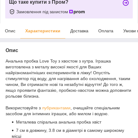
Що таке купити з Пром?
Замовлення під захистом
Опис
Характеристики
Доставка
Оплата
Умови 
Опис
Анальна пробка Love Toy з хвостом з хутра. Іграшка
виготовлена з металу високої якості для Ваших
найрізноманітніших експериментів в ліжку! Опустіть
стимулятор під воду, для нагрівання або охолодження, таким
чином, Ви отримаєте нові та незабутні відчуття! До того ж,
якщо проявити фантазію, пробкою-хвостом можна доповнити
рольове білизна.
Використовуйте з
лубрикантами
, очищайте спеціальним
засобом для інтимних іграшок, або милом і водою.
Металева спіральна анальна пробка хвіст
7 см в довжину, 3.8 см в діаметрі в самому широкому
місці