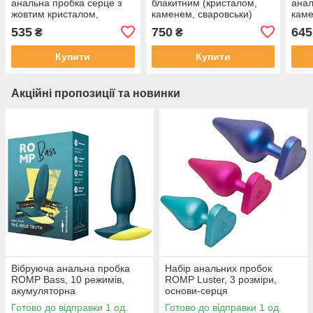
анальна пробка серце з
блакитним (кристалом,
анал
жовтим кристалом,
каменем, сваровськи)
каме
каменем, сваровськи, M
велика
стра
535
750
645
₴
₴
Сер
Купити
Купити
Акційні пропозиції та новинки
Вібруюча анальна пробка
Набір анальних пробок
ROMP Bass, 10 режимів,
ROMP Luster, 3 розміри,
акумуляторна
основи-серця
Готово до відправки 1 од.
Готово до відправки 1 од.