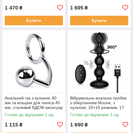
1 470
1 695
₴
₴
Купити
Купити
Анальний гак з кулькою 40
Вібрувальна анальна пробка
мм та кільцем для пеніса 45
з обертанням Mouve, з
мм, сталевий БДСМ-аксесуар
пультом, 10+10 режимів, 17
см
Готово до відправки 1 од.
Готово до відправки 1 од.
1 115
1 690
₴
₴