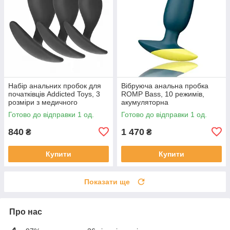
Набір анальних пробок для
Вібруюча анальна пробка
початківців Addicted Toys, 3
ROMP Bass, 10 режимів,
розміри з медичного
акумуляторна
силікону, модель 3
Готово до відправки 1 од.
Готово до відправки 1 од.
840
1 470
₴
₴
Купити
Купити
Показати ще
Про нас