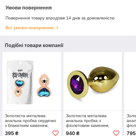
Умови повернення
Повернення товару впродовж 14 днів за домовленістю
Всі умови повернення
Подібні товари компанії
Золотиста металева
Золотиста металева
Золо
анальна пробка сердечко
анальна пробка з
анал
з блакитним каменем,
фіолетовим каменем,
фіол
кристалом, зі стразами
кристалом, зі стразами
крис
395
940
795
₴
₴
сваровськи.
свар