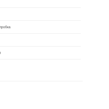
пробка
й