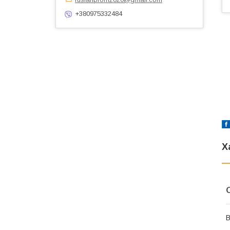
+380975332484
Х
В