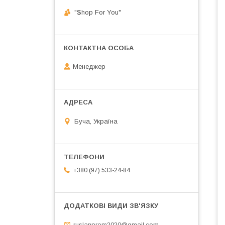
"$hop For You"
Менеджер
Буча, Україна
+380 (97) 533-24-84
ruslanprom2020@gmail.com