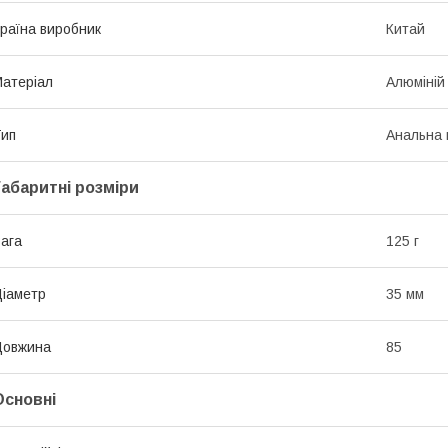
раїна виробник
Китай
атеріал
Алюміній
ип
Анальна 
Габаритні розміри
ага
125 г
іаметр
35 мм
Довжина
85
Основні