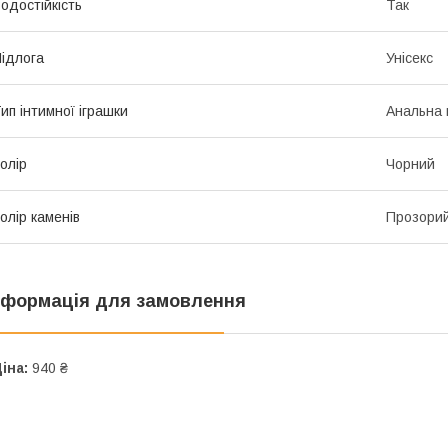
одостійкість
Так
ідлога
Унісекс
ип інтимної іграшки
Анальна 
олір
Чорний
олір каменів
Прозори
нформація для замовлення
іна:
940 ₴