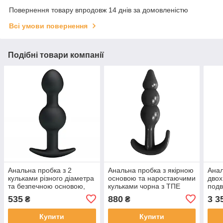
Повернення товару впродовж 14 днів за домовленістю
Всі умови повернення
Подібні товари компанії
Анальна пробка з 2
Анальна пробка з якірною
Анал
кульками різного діаметра
основою та наростаючими
двох
та безпечною основою,
кульками чорна з ТПЕ
подв
10,4 × 2,6 см, чорна
силі
535
880
3 3
₴
₴
Купити
Купити