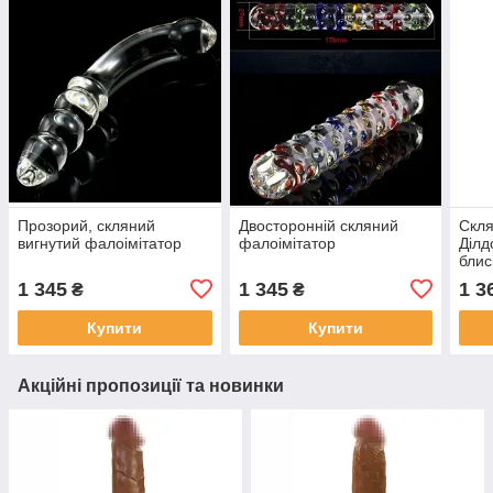
Прозорий, скляний
Двосторонній скляний
Скля
вигнутий фалоімітатор
фалоімітатор
Ділд
блис
зад
1 345
1 345
1 3
₴
₴
Купити
Купити
Акційні пропозиції та новинки