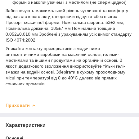
форми з накопичувачем і з мастилом (не сперміцидної)
Забезпечують максимальний рівень чутливості та комфорту
під час статевого акту, створюючи відчуття «без нього».
Прозорі, класичної форми. Номінальна ширина: 53±2 мм,
Номінальна довжина: 185±7 мм Номінальна товщина
0,052±0,010 мм Зроблені з урахуванням усіх вимог стандарту
ISO 4074:2002.
Уникайте контакту презервативів з медичними
антисептичними виробами на масляній основі, гелями-
мастилами та іншими продуктами на органічній основі. В
якості додаткового зволоження використовуйте тільки гелі-
змазки на водній основі. Зберігати в сухому прохолодному
місці при температурі від 0 до 40°C далеко від прямих
сонячних променів.
Приховати
Характеристики
Основні