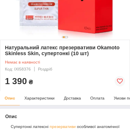
Натуральний латекс презервативи Okamoto
Skinless Skin, супертонкі (10 шт)
Немає в наявності
Код: IXI58376
Роздріб
1 390
₴
Опис
Характеристики
Доставка
Оплата
Умови п
Опис
Супертонкі латексні
презервативи
особливої анатомічної