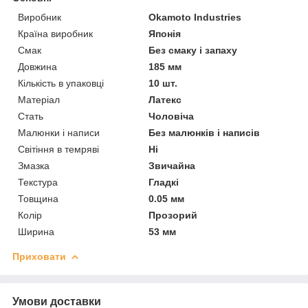
Виробник
Okamoto Industries
Країна виробник
Японія
Смак
Без смаку і запаху
Довжина
185 мм
Кількість в упаковці
10 шт.
Матеріал
Латекс
Стать
Чоловіча
Малюнки і написи
Без малюнків і написів
Світіння в темряві
Ні
Змазка
Звичайна
Текстура
Гладкі
Товщина
0.05 мм
Колір
Прозорий
Ширина
53 мм
Приховати
Умови доставки