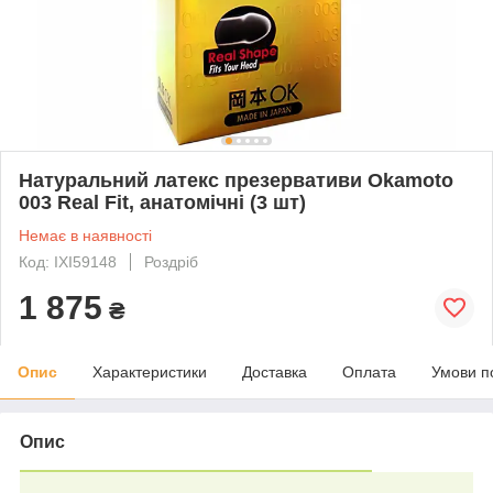
Натуральний латекс презервативи Okamoto
003 Real Fit, анатомічні (3 шт)
Немає в наявності
Код: IXI59148
Роздріб
1 875
₴
Опис
Характеристики
Доставка
Оплата
Умови п
Опис