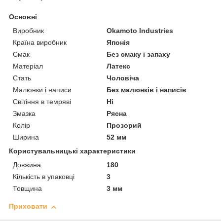
Основні
Виробник
Okamoto Industries
Країна виробник
Японія
Смак
Без смаку і запаху
Матеріал
Латекс
Стать
Чоловіча
Малюнки і написи
Без малюнків і написів
Світіння в темряві
Ні
Змазка
Рясна
Колір
Прозорий
Ширина
52 мм
Користувальницькі характеристики
Довжина
180
Кількість в упаковці
3
Товщина
3 мм
Приховати