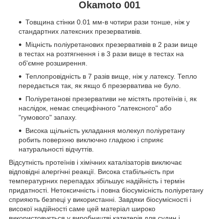
Okamoto 001
Товщина стінки 0.01 мм-в чотири рази тонше, ніж у
стандартних латексних презервативів.
Міцність поліуретанових презервативів в 2 рази вище
в тестах на розтягнення і в 3 рази вище в тестах на
об'ємне розширення.
Теплопровідність в 7 разів вище, ніж у латексу. Тепло
передається так, як якщо б презерватива не було.
Поліуретанові презервативи не містять протеїнів і, як
наслідок, немає специфічного "латексного" або
"гумового" запаху.
Висока щільність укладання молекул поліуретану
робить поверхню виключно гладкою і сприяє
натуральності відчуттів.
Відсутність протеїнів і хімічних каталізаторів виключає
відповідні алергічні реакції. Висока стабільність при
температурних перепадах збільшує надійність і термін
придатності. Нетоксичність і повна біосумісність поліуретану
сприяють безпеці у використанні. Завдяки біосумісності і
високої надійності саме цей матеріал широко
використовується у виробництві катетерів для судин і