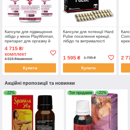
Капсули для підвищення
Капсули для потенції Hard
Капс
лібідо у жінок PlayWoman,
Pulse посилення ерекції,
Comp
препарат для оргазму й
лібідо та витривалості
ерек
чутливості, 3x60 шт
чоловіків, курс 10 днів, 20
еяку
4 715
₴/
шт
комплект
1 595
2 7
₴
1 795 ₴
4 915 ₴/комплект
Купити
Купити
Акційні пропозиції та новинки
–22%
Топ продажів
–21%