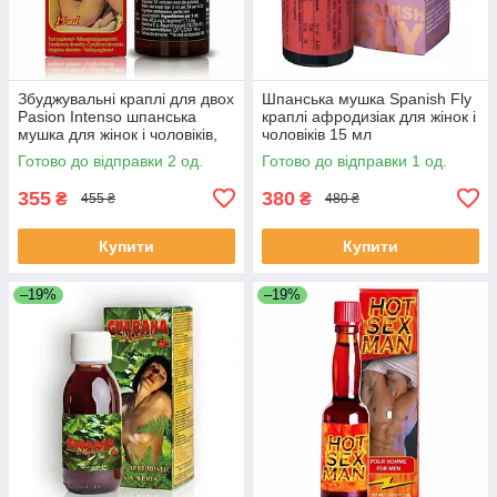
Збуджувальні краплі для двох
Шпанська мушка Spanish Fly
Pasion Intenso шпанська
краплі афродизіак для жінок і
мушка для жінок і чоловіків,
чоловіків 15 мл
Афродизіак (15 мл)
Готово до відправки 2 од.
Готово до відправки 1 од.
355
380
₴
₴
455 ₴
480 ₴
Купити
Купити
–19%
–19%