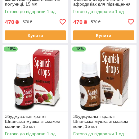
полуниці, 15 мл
афродизіак для підвищення
сексуальної енергії з L-
Готово до відправки 1 од.
Готово до відправки 1 од.
аргініном та вітаміном C
470
470
₴
₴
570 ₴
570 ₴
Купити
Купити
–18%
–18%
Збуджувальні краплі
Збуджувальні краплі
Шпанська мушка зі смаком
Шпанська мушка зі смаком
малини, 15 мл
коли, 15 мл
Готово до відправки 1 од.
Готово до відправки 1 од.