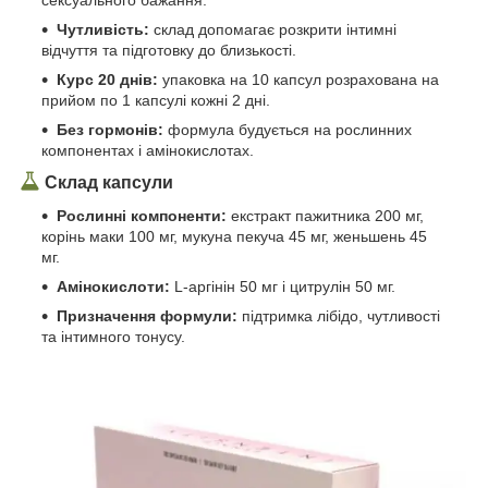
сексуального бажання.
Чутливість:
склад допомагає розкрити інтимні
відчуття та підготовку до близькості.
Курс 20 днів:
упаковка на 10 капсул розрахована на
прийом по 1 капсулі кожні 2 дні.
Без гормонів:
формула будується на рослинних
компонентах і амінокислотах.
Склад капсули
Рослинні компоненти:
екстракт пажитника 200 мг,
корінь маки 100 мг, мукуна пекуча 45 мг, женьшень 45
мг.
Амінокислоти:
L-аргінін 50 мг і цитрулін 50 мг.
Призначення формули:
підтримка лібідо, чутливості
та інтимного тонусу.