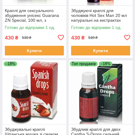
Краплі для сексуального
Збуджуючі краплі для
збудження унісекс Guarana
чоловіків Hot Sex Man 20 мл
ZN Special, 100 мл, з
натуральні на екстрактах
екстрактом гуарани
чабру та кориці
Готово до відправки 1 од.
Готово до відправки 1 од.
430
430
₴
₴
530 ₴
530 ₴
Купити
Купити
–18%
Топ продажів
–18%
Збуджувальні краплі
Збудливі краплі для двох
Шпанська мушка зі смаком
Cantha S-Drops сильний