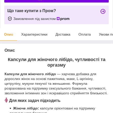
Що таке купити з Пром?
Замовлення під захистом
Опис
Характеристики
Доставка
Оплата
Умови п
Опис
Капсули для жіночого лібідо, чутливості та
оргазму
Капсули для жіночого лібідо
— харчова добавка для
дорослих жінок на основі пажитника, маки, L-аргініну,
цитруліну, мукуни пекучої та женьшеню. Формула
розрахована на підтримку сексуального бажання, чутливості,
зволоження інтимних зон і яскравішого сприйняття близькості.
Для яких задач підходить
Жіноче лібідо:
капсули орієнтовані на підтримку