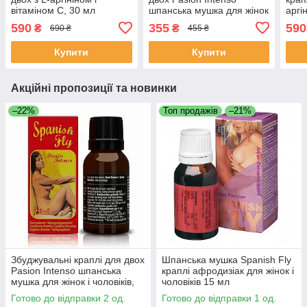
вітаміном C, 30 мл
шпанська мушка для жінок
аргі
і чоловіків, Афродизіак (15
мл
590
355
590
₴
₴
690 ₴
455 ₴
мл)
Купити
Купити
Акційні пропозиції та новинки
–22%
Топ продажів
–21%
Збуджувальні краплі для двох
Шпанська мушка Spanish Fly
Pasion Intenso шпанська
краплі афродизіак для жінок і
мушка для жінок і чоловіків,
чоловіків 15 мл
Афродизіак (15 мл)
Готово до відправки 2 од.
Готово до відправки 1 од.