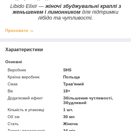
Libido Elixir —
жіночі збуджувальні краплі з
женьшенем і лимонником
для підтримки
лібідо та чутливості.
Приховати
Характеристики
Основні
Виробник
SHS
Країна виробник
Польща
Смак
Трав'яний
Вік
18+
Додатковий ефект
Збільшення чутливості,
Збудливий
Кількість в упаковці
1 шт.
Об`єм
30 мл
Стать
Жіноча
Термін придатності
24 міс