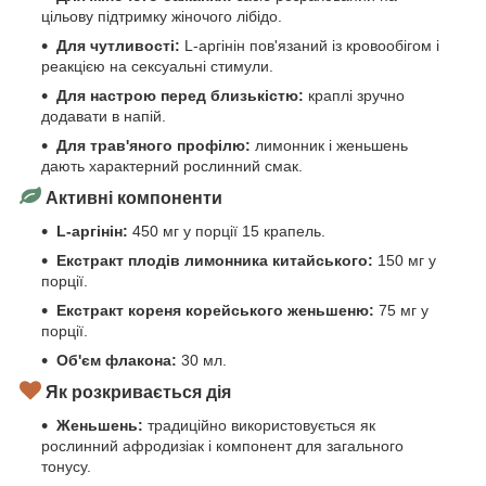
цільову підтримку жіночого лібідо.
Для чутливості:
L-аргінін пов'язаний із кровообігом і
реакцією на сексуальні стимули.
Для настрою перед близькістю:
краплі зручно
додавати в напій.
Для трав'яного профілю:
лимонник і женьшень
дають характерний рослинний смак.
Активні компоненти
L-аргінін:
450 мг у порції 15 крапель.
Екстракт плодів лимонника китайського:
150 мг у
порції.
Екстракт кореня корейського женьшеню:
75 мг у
порції.
Об'єм флакона:
30 мл.
Як розкривається дія
Женьшень:
традиційно використовується як
рослинний афродизіак і компонент для загального
тонусу.