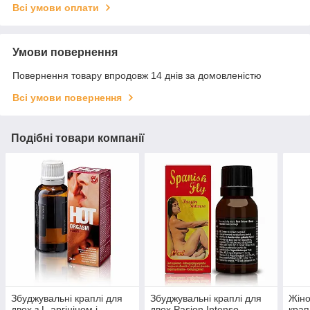
Всі умови оплати
Умови повернення
Повернення товару впродовж 14 днів за домовленістю
Всі умови повернення
Подібні товари компанії
Збуджувальні краплі для
Збуджувальні краплі для
Жіно
двох з L-аргініном і
двох Pasion Intenso
крап