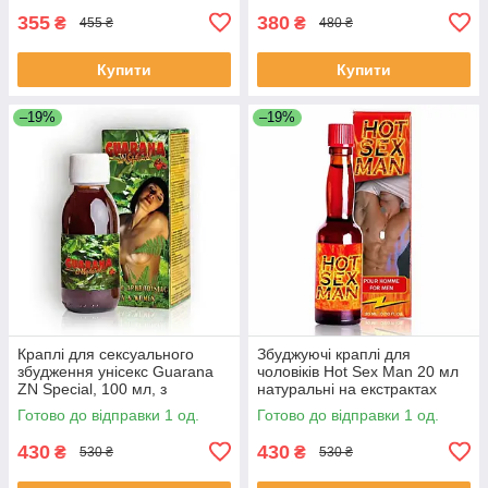
355
380
₴
₴
455 ₴
480 ₴
Купити
Купити
–19%
–19%
Краплі для сексуального
Збуджуючі краплі для
збудження унісекс Guarana
чоловіків Hot Sex Man 20 мл
ZN Special, 100 мл, з
натуральні на екстрактах
екстрактом гуарани
чабру та кориці
Готово до відправки 1 од.
Готово до відправки 1 од.
430
430
₴
₴
530 ₴
530 ₴