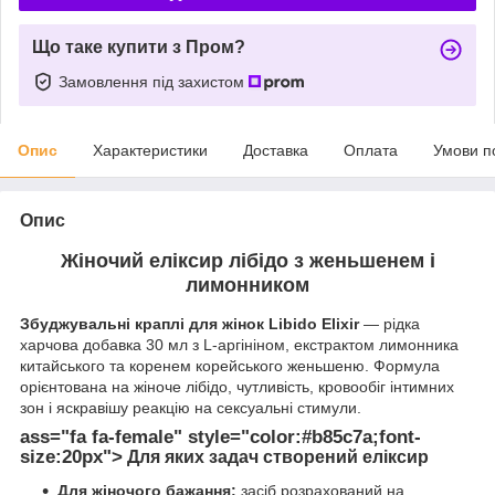
Що таке купити з Пром?
Замовлення під захистом
Опис
Характеристики
Доставка
Оплата
Умови п
Опис
Жіночий еліксир лібідо з женьшенем і
лимонником
Збуджувальні краплі для жінок Libido Elixir
— рідка
харчова добавка 30 мл з L-аргініном, екстрактом лимонника
китайського та коренем корейського женьшеню. Формула
орієнтована на жіноче лібідо, чутливість, кровообіг інтимних
зон і яскравішу реакцію на сексуальні стимули.
ass="fa fa-female" style="color:#b85c7a;font-
size:20px">
Для яких задач створений еліксир
Для жіночого бажання:
засіб розрахований на