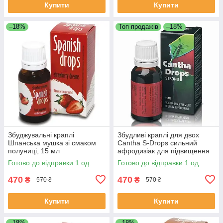
Купити
Купити
–18%
Топ продажів
–18%
Збуджувальні краплі
Збудливі краплі для двох
Шпанська мушка зі смаком
Cantha S-Drops сильний
полуниці, 15 мл
афродизіак для підвищення
сексуальної енергії з L-
Готово до відправки 1 од.
Готово до відправки 1 од.
аргініном та вітаміном C
470
470
₴
₴
570 ₴
570 ₴
Купити
Купити
–18%
–18%