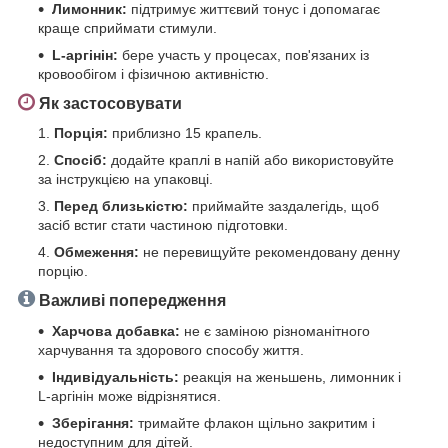
Лимонник:
підтримує життєвий тонус і допомагає
краще сприймати стимули.
L-аргінін:
бере участь у процесах, пов'язаних із
кровообігом і фізичною активністю.
Як застосовувати
Порція:
приблизно 15 крапель.
Спосіб:
додайте краплі в напій або використовуйте
за інструкцією на упаковці.
Перед близькістю:
приймайте заздалегідь, щоб
засіб встиг стати частиною підготовки.
Обмеження:
не перевищуйте рекомендовану денну
порцію.
Важливі попередження
Харчова добавка:
не є заміною різноманітного
харчування та здорового способу життя.
Індивідуальність:
реакція на женьшень, лимонник і
L-аргінін може відрізнятися.
Зберігання:
тримайте флакон щільно закритим і
недоступним для дітей.