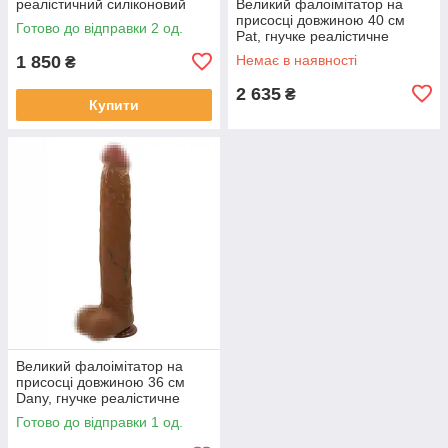
реалістичний силіконовий
Великий фалоімітатор на
дилдо 21,5 см.
присосці довжиною 40 см
Готово до відправки 2 од.
Pat, гнучке реалістичне
дилдо з ТПЕ, діаметр 6 см
1 850
Немає в наявності
₴
2 635
₴
Купити
Великий фалоімітатор на
присосці довжиною 36 см
Dany, гнучке реалістичне
дилдо з ТПЕ, діаметр 5,6 см
Готово до відправки 1 од.