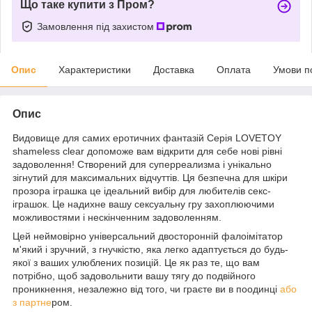
Що таке купити з Пром?
Замовлення під захистом
Опис
Характеристики
Доставка
Оплата
Умови п
Опис
Видовище для самих еротичних фантазій Серія LOVETOY
shameless clear допоможе вам відкрити для себе нові рівні
задоволення! Створений для суперреализма і унікально
зігнутий для максимальних відчуттів. Ця безпечна для шкіри
прозора іграшка це ідеальний вибір для любителів секс-
іграшок. Це надихне вашу сексуальну гру захоплюючими
можливостями і нескінченним задоволенням.
Цей неймовірно універсальний двосторонній фалоімітатор
м'який і зручний, з гнучкістю, яка легко адаптується до будь-
якої з ваших улюблених позицій. Це як раз те, що вам
потрібно, щоб задовольнити вашу тягу до подвійного
проникнення, незалежно від того, чи граєте ви в поодинці
або
з партне
ром.