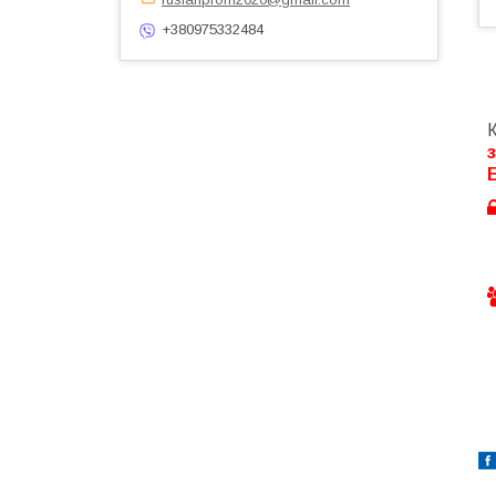
+380975332484
К