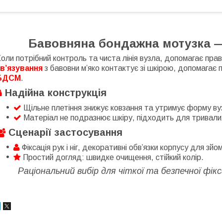
Бавовняна бондажна мотузка — 
оли потрібний контроль та чиста лінія вузла, допомагає пра
зв’язування
з бавовни м’яко контактує зі шкірою, допомагає
БДСМ
.
Надійна конструкція
Щільне плетіння знижує ковзання та утримує форму вузл
Матеріал не подразнює шкіру, підходить для тривалих
Сценарії застосування
Фіксація рук і ніг, декоративні обв’язки корпусу для зйо
Простий догляд: швидке очищення, стійкий колір.
Раціональний вибір для чіткої та безпечної фік