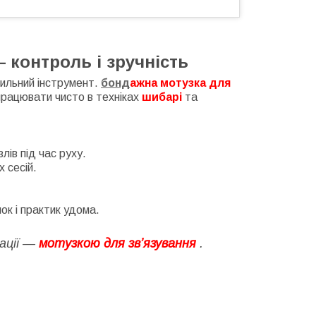
контроль і зручність
вильний інструмент.
бонд
ажна мотузка для
 працювати чисто в техніках
шибарі
та
ів під час руху.
 сесій.
мок і практик удома.
сації —
мотузкою для зв’язування
.