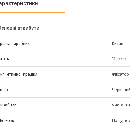
арактеристики
Основні атрибути
раїна виробник
Китай
тать
Унісекс
ип інтимної іграшки
Фіксатор
олір
Червони
иробник
Чиста лін
атеріал
Поліурет