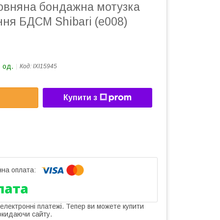
овняна бондажна мотузка
ння БДСМ Shibari (е008)
 од.
Код:
IXI15945
Купити з
 електронні платежі. Тепер ви можете купити
окидаючи сайту.