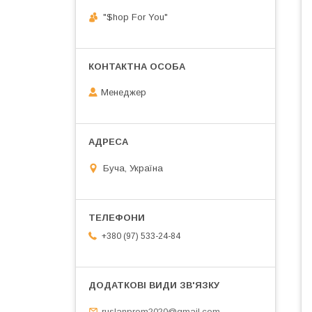
"$hop For You"
Менеджер
Буча, Україна
+380 (97) 533-24-84
ruslanprom2020@gmail.com