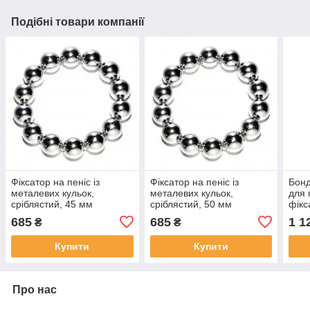
Подібні товари компанії
Фіксатор на пеніс із
Фіксатор на пеніс із
Бонд
металевих кульок,
металевих кульок,
для 
сріблястий, 45 мм
сріблястий, 50 мм
фікс
685
685
1 1
₴
₴
Купити
Купити
Про нас