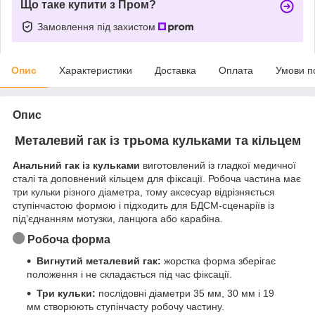
Що таке купити з Пром?
Замовлення під захистом
Опис
Характеристики
Доставка
Оплата
Умови п
Опис
Металевий гак із трьома кульками та кільцем
Анальний гак із кульками
виготовлений із гладкої медичної
сталі та доповнений кільцем для фіксації. Робоча частина має
три кульки різного діаметра, тому аксесуар відрізняється
ступінчастою формою і підходить для БДСМ-сценаріїв із
під’єднанням мотузки, ланцюга або карабіна.
Робоча форма
Вигнутий металевий гак:
жорстка форма зберігає
положення і не складається під час фіксації.
Три кульки:
послідовні діаметри 35 мм, 30 мм і 19
мм створюють ступінчасту робочу частину.