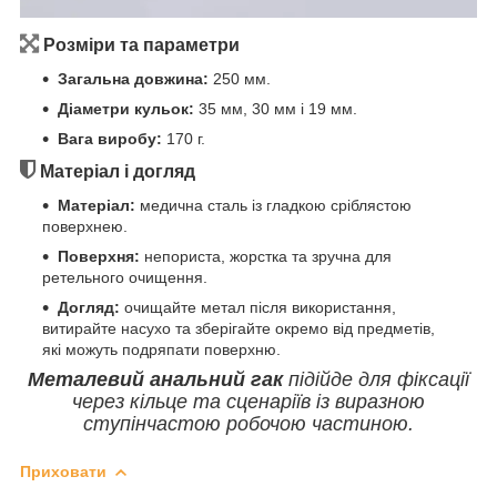
Розміри та параметри
Загальна довжина:
250 мм.
Діаметри кульок:
35 мм, 30 мм і 19 мм.
Вага виробу:
170 г.
Матеріал і догляд
Матеріал:
медична сталь із гладкою сріблястою
поверхнею.
Поверхня:
непориста, жорстка та зручна для
ретельного очищення.
Догляд:
очищайте метал після використання,
витирайте насухо та зберігайте окремо від предметів,
які можуть подряпати поверхню.
Металевий анальний гак
підійде для фіксації
через кільце та сценаріїв із виразною
ступінчастою робочою частиною.
Приховати