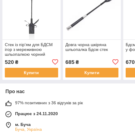
Стек із пір'ям для БДСМ
Довга чорна шкіряна
Бдсм
ігор з мереживною
шльопалка Бдсм стек
у фо
шльопалкою чорний
520
685
670
₴
₴
Купити
Купити
Про нас
97% позитивних з 36 відгуків за рік
Працює з 24.11.2020
м. Буча
Буча, Україна