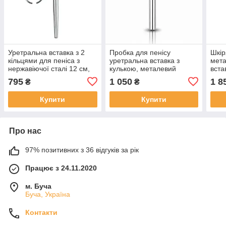
Уретральна вставка з 2
Пробка для пенісу
Шкір
кільцями для пеніса з
уретральна вставка з
мет
нержавіючої сталі 12 см,
кулькою, металевий
вста
діаметр 6-10 мм
металевий БДСМ-катетер
795
1 050
1 8
₴
₴
75×7 мм
Купити
Купити
Про нас
97% позитивних з 36 відгуків за рік
Працює з 24.11.2020
м. Буча
Буча, Україна
Контакти