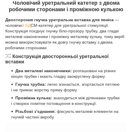
Чоловічий уретральний катетер з двома
робочими сторонами і проміжною кулькою
Двостороння гнучка уретральна вставка для пеніса
—
чоловічи
й БД
СМ-катетер для уретральної стимуляції.
Конструкція поєднує гнучку біло-прозору трубку, два гладкі
металеві наконечники і проміжну металеву кульку, тому виріб
можна використовувати як довгу гнучку вставку з двома
робочими сторонами.
Конструкція двосторонньої уретральної
вставки
Два металеві наконечники:
розташовані на різних
кінцях трубки і мають гладку заокруглену форму.
Гнучка трубка:
легко згинається, згортається петлею
і не тримає жорстку пряму форму.
Проміжна кулька:
знаходиться між ділянками трубки
і створює помітне потовщення в конструкції.
Різьбові з’єднання:
фіксують металеві елементи на
гнучкій частині виробу.