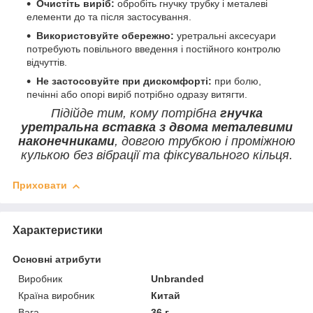
Очистіть виріб:
обробіть гнучку трубку і металеві
елементи до та після застосування.
Використовуйте обережно:
уретральні аксесуари
потребують повільного введення і постійного контролю
відчуттів.
Не застосовуйте при дискомфорті:
при болю,
печінні або опорі виріб потрібно одразу витягти.
Підійде тим, кому потрібна
гнучка
уретральна вставка з двома металевими
наконечниками
, довгою трубкою і проміжною
кулькою без вібрації та фіксувального кільця.
Приховати
Характеристики
Основні атрибути
Виробник
Unbranded
Країна виробник
Китай
Вага
36 г