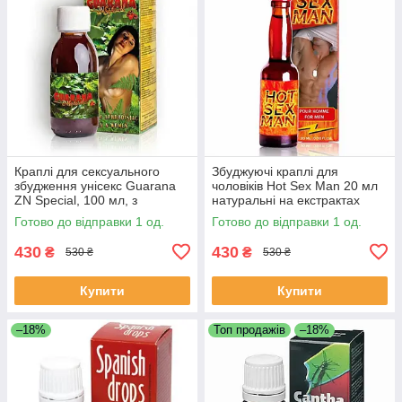
Краплі для сексуального
Збуджуючі краплі для
збудження унісекс Guarana
чоловіків Hot Sex Man 20 мл
ZN Special, 100 мл, з
натуральні на екстрактах
екстрактом гуарани
чабру та кориці
Готово до відправки 1 од.
Готово до відправки 1 од.
430
430
₴
₴
530 ₴
530 ₴
Купити
Купити
–18%
Топ продажів
–18%