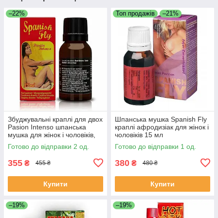
–22%
Топ продажів
–21%
Збуджувальні краплі для двох
Шпанська мушка Spanish Fly
Pasion Intenso шпанська
краплі афродизіак для жінок і
мушка для жінок і чоловіків,
чоловіків 15 мл
Афродизіак (15 мл)
Готово до відправки 2 од.
Готово до відправки 1 од.
355
380
₴
₴
455 ₴
480 ₴
Купити
Купити
–19%
–19%