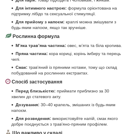
Для пари:
товар підходить і чоловікам, і жінкам.
Для інтимного настрою:
формула орієнтована на
підтримку лібідо та сексуальної стимуляції.
Для прийому з напоєм:
краплі можна змішувати з
будь-яким напоєм, якщо так зручніше.
Рослинна формула
М’яка трав’яна частина:
овес, м’ята та біла кропива.
Пряна частина:
кора кориці, корінь імбиру та перець
чилі.
Смак:
трав’яний із пряними нотами, тому що склад
побудований на рослинних екстрактах.
Спосіб застосування
Перед близькістю:
приймати приблизно за 30
хвилин до статевого акту.
Дозування:
30–40 крапель, змішаних із будь-яким
напоєм.
Для розведення:
використовуйте напій, смак якого
добре поєднується з трав’яно-пряним профілем.
Що важливо у складі