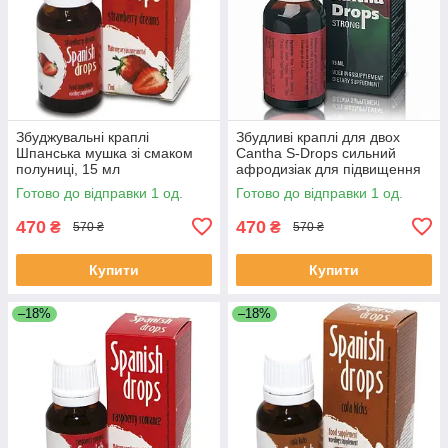
Збуджувальні краплі
Збудливі краплі для двох
Шпанська мушка зі смаком
Cantha S-Drops сильний
полуниці, 15 мл
афродизіак для підвищення
сексуальної енергії з L-
Готово до відправки 1 од.
Готово до відправки 1 од.
аргініном та вітаміном C
470
470
₴
₴
570 ₴
570 ₴
Купити
Купити
–18%
–18%