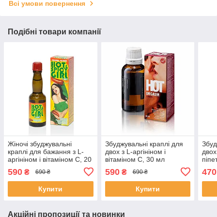
Всі умови повернення
Подібні товари компанії
Жіночі збуджувальні
Збуджувальні краплі для
Збуд
краплі для бажання з L-
двох з L-аргініном і
двох
аргініном і вітаміном C, 20
вітаміном C, 30 мл
піпе
мл
590
590
470
₴
₴
690 ₴
690 ₴
Купити
Купити
Акційні пропозиції та новинки