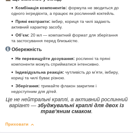
Комбінація компонентів:
формула не зводиться до
одного інгредієнта, а працює як рослинний коктейль.
Пряні екстракти:
імбир, кориця та чилі задають
активний характер засобу.
Об’єм:
20 мл — компактний формат для зберігання
та застосування перед близькістю.
Обережність
Не перевищуйте дозування:
рослинні та пряні
компоненти можуть сприйматися інтенсивно.
Індивідуальна реакція:
чутливість до м’яти, імбиру,
кориці та чилі буває різною.
Зберігання:
тримайте флакон закритим і
недоступним для дітей.
Це не нейтральні краплі, а активний рослинний
варіант —
збуджувальні краплі для двох із
трав’яним смаком
.
Приховати