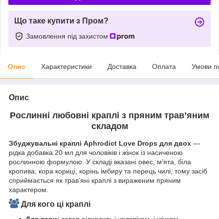
Що таке купити з Пром?
Замовлення під захистом
Опис
Характеристики
Доставка
Оплата
Умови п
Опис
Рослинні любовні краплі з пряним трав’яним
складом
Збуджувальні краплі Aphrodict Love Drops для двох
—
рідка добавка 20 мл для чоловіків і жінок із насиченою
рослинною формулою. У складі вказані овес, м’ята, біла
кропива, кора кориці, корінь імбиру та перець чилі, тому засіб
сприймається як трав’яні краплі з вираженим пряним
характером.
Для кого ці краплі