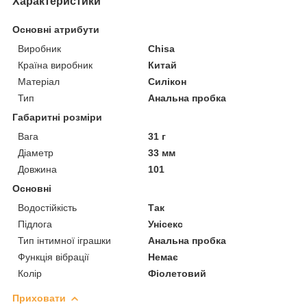
Характеристики
Основні атрибути
Виробник
Chisa
Країна виробник
Китай
Матеріал
Силікон
Тип
Анальна пробка
Габаритні розміри
Вага
31 г
Діаметр
33 мм
Довжина
101
Основні
Водостійкість
Так
Підлога
Унісекс
Тип інтимної іграшки
Анальна пробка
Функція вібрації
Немає
Колір
Фіолетовий
Приховати