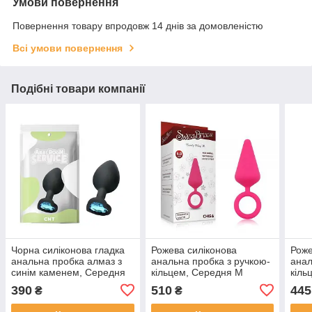
Умови повернення
Повернення товару впродовж 14 днів за домовленістю
Всі умови повернення
Подібні товари компанії
Чорна силіконова гладка
Рожева силіконова
Роже
анальна пробка алмаз з
анальна пробка з ручкою-
анал
синім каменем, Середня
кільцем, Середня M
кіль
390
510
445
₴
₴