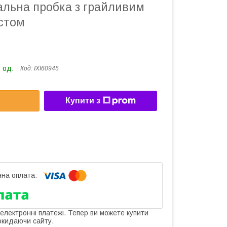
альна пробка з грайливим
стом
 од.
Код:
IXI60945
Купити з
 електронні платежі. Тепер ви можете купити
окидаючи сайту.