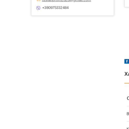
+380975332484
Х
В