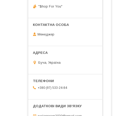
"$hop For You"
Менеджер
Буча, Україна
+380 (97) 533-24-84
ruslanprom2020@gmail.com