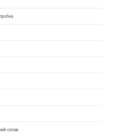
пробка
вий сплав