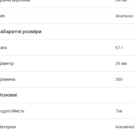
раїна виробник
Китай
ип
Анальна 
Габаритні розміри
ага
67 г
іаметр
26 мм
Довжина
360
Основні
одостійкість
Так
атеріал
Алюмініє