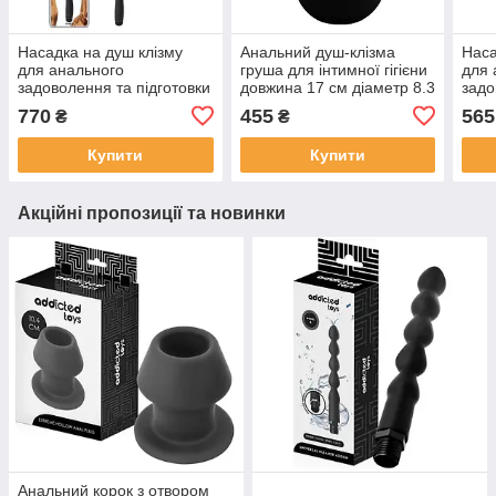
Насадка на душ клізму
Анальний душ-клізма
Наса
для анального
груша для інтимної гігієни
для 
задоволення та підготовки
довжина 17 см діаметр 8.3
задо
до анального сексу
см чорний
до а
770
455
565
₴
₴
Купити
Купити
Акційні пропозиції та новинки
Анальний корок з отвором