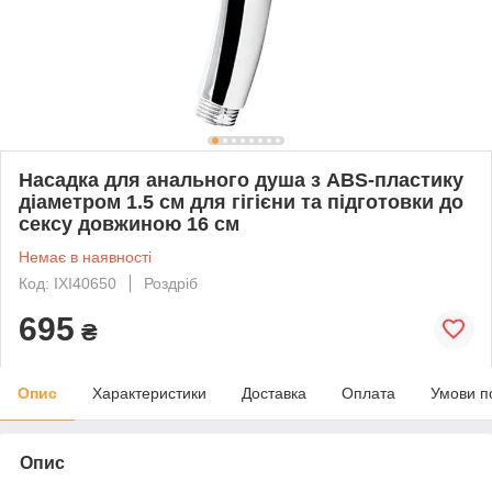
Насадка для анального душа з ABS-пластику
діаметром 1.5 см для гігієни та підготовки до
сексу довжиною 16 см
Немає в наявності
Код: IXI40650
Роздріб
695
₴
Опис
Характеристики
Доставка
Оплата
Умови п
Опис