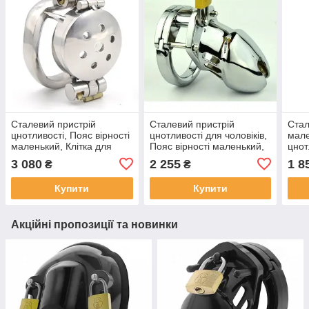
Сталевий пристрій
Сталевий пристрій
Стал
цнотливості, Пояс вірності
цнотливості для чоловіків,
мале
маленький, Клітка для
Пояс вірності маленький,
цнот
пеніса з відкидною
Клітка для пеніса, CB-
3 080
2 255
1 8
₴
₴
кришкою та подвійним
6000 S
замком
Купити
Купити
Акційні пропозиції та новинки