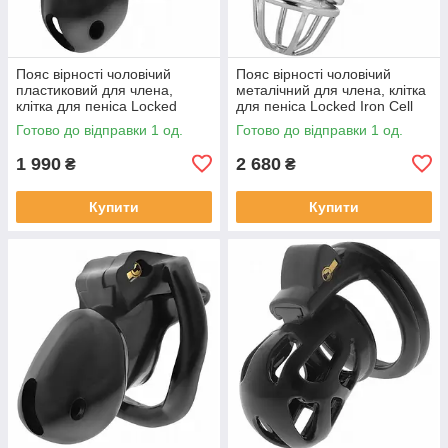
Пояс вірності чоловічий
Пояс вірності чоловічий
пластиковий для члена,
металічний для члена, клітка
клітка для пеніса Locked
для пеніса Locked Iron Cell
Midnight Cell M 10,7 см
M, сріблястий
Готово до відправки 1 од.
Готово до відправки 1 од.
1 990
2 680
₴
₴
Купити
Купити