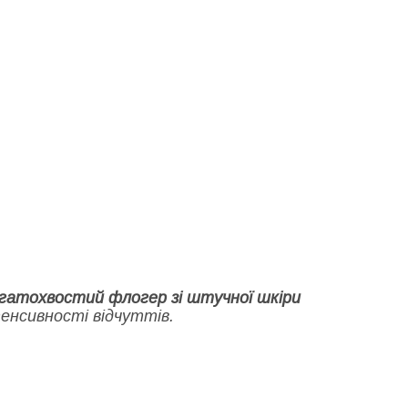
гатохвостий флогер зі штучної шкіри
енсивності відчуттів.