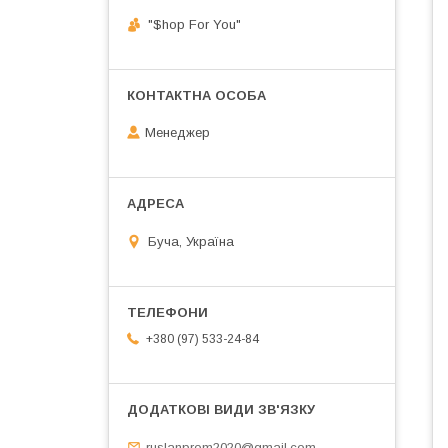
"$hop For You"
Менеджер
Буча, Україна
+380 (97) 533-24-84
ruslanprom2020@gmail.com