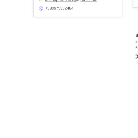
+380975332484
Ф
к
в