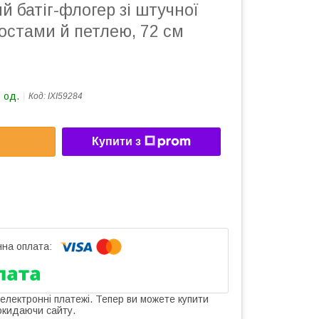
й батіг-флогер зі штучної
востами й петлею, 72 см
 од.
Код:
IXI59284
Купити з
 електронні платежі. Тепер ви можете купити
окидаючи сайту.