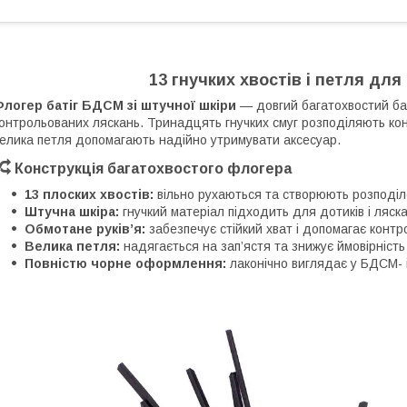
13 гнучких хвостів і петля для
логер батіг БДСМ зі штучної шкіри
— довгий багатохвостий баті
онтрольованих ляскань. Тринадцять гнучких смуг розподіляють конта
елика петля допомагають надійно утримувати аксесуар.
Конструкція багатохвостого флогера
13 плоских хвостів:
вільно рухаються та створюють розподіл
Штучна шкіра:
гнучкий матеріал підходить для дотиків і ляскан
Обмотане руків’я:
забезпечує стійкий хват і допомагає контр
Велика петля:
надягається на зап’ястя та знижує ймовірніст
Повністю чорне оформлення:
лаконічно виглядає у БДСМ- 