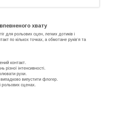
 впевненого хвату
г для рольових сцен, легких дотиків і
кт по кількох точках, а обмотане руків’я та
ений контакт.
ь різної інтенсивності.
олювати рухи.
ь випадково випустити флогер.
і рольових сценах.