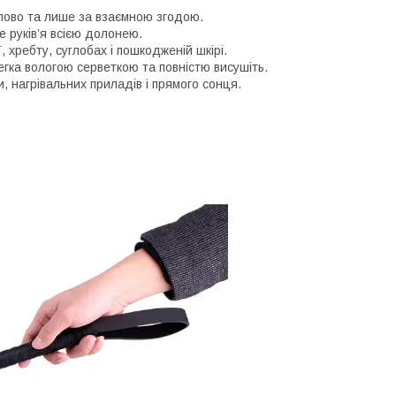
упово та лише за взаємною згодою.
е руків’я всією долонею.
, хребту, суглобах і пошкодженій шкірі.
гка вологою серветкою та повністю висушіть.
 нагрівальних приладів і прямого сонця.