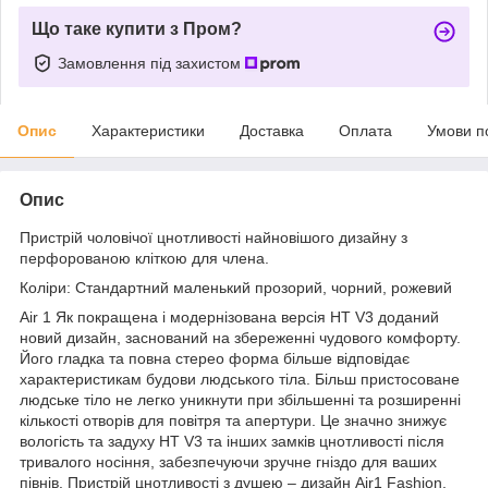
Що таке купити з Пром?
Замовлення під захистом
Опис
Характеристики
Доставка
Оплата
Умови п
Опис
Пристрій чоловічої цнотливості найновішого дизайну з
перфорованою кліткою для члена.
Коліри: Стандартний маленький прозорий, чорний, рожевий
Air 1 Як покращена і модернізована версія HT V3 доданий
новий дизайн, заснований на збереженні чудового комфорту.
Його гладка та повна стерео форма більше відповідає
характеристикам будови людського тіла. Більш пристосоване
людське тіло не легко уникнути при збільшенні та розширенні
кількості отворів для повітря та апертури. Це значно знижує
вологість та задуху HT V3 та інших замків цнотливості після
тривалого носіння, забезпечуючи зручне гніздо для ваших
півнів. Пристрій цнотливості з душею – дизайн Air1 Fashion,