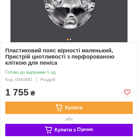
Пластиковий пояс вірності маленький,
Пристрій цнотливості з перфорованою
кліткою для пеніса
Готово до відправки 1 од.
Код: IXI60881
Роздріб
1 755
₴
Купити
або
Купити з