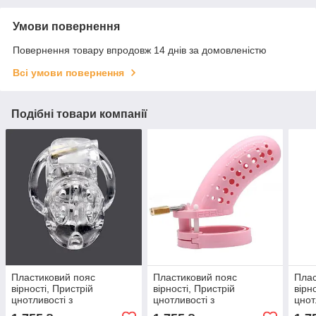
Умови повернення
Повернення товару впродовж 14 днів за домовленістю
Всі умови повернення
Подібні товари компанії
Пластиковий пояс
Пластиковий пояс
Плас
вірності, Пристрій
вірності, Пристрій
вірн
цнотливості з
цнотливості з
цнот
перфорованою кліткою
перфорованою кліткою
пер