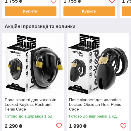
1 755
1 755
1 7
₴
₴
для пеніса, Прозорий
для пеніса, Рожевий
для 
Купити
Купити
Акційні пропозиції та новинки
Пояс вірності для чоловіків
Пояс вірності для чоловіків
Locked Keyless Restraint
Locked Obsidian Hold Penis
Penis Cage
Cage
Готово до відправки 1 од.
Готово до відправки 1 од.
2 290
1 990
₴
₴