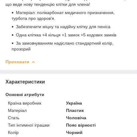
що веде нову тенденцію клітки для члена!
Матеріал: полікарбонат медичного призначення,
турбота про здоров'я.
Забезпечити міцну та надійну клітку для пеніса
Одна кліткка +4 кільця +1 замок +5 кодових замків
За замовчуванням надіслано стандартний колір,
прозорий
Приховати
Характеристики
Основні атрибути
Країна виробник
Україна
Матеріал
Пластик
Стать
Чоловіча
Тип інтимної іграшки
Пояс вірності
Колір
Чорний