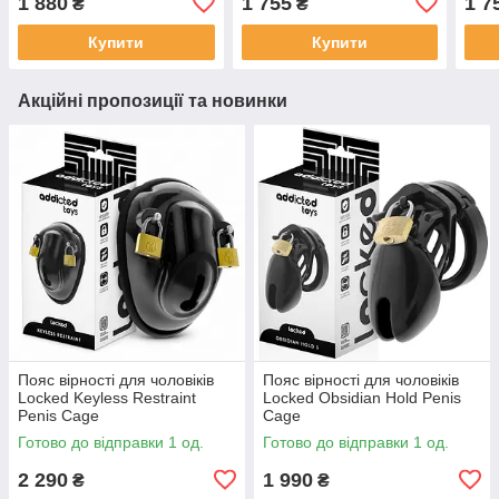
1 880
1 755
1 7
₴
₴
для пеніса, Чорний
для пеніса, Рожевий
для 
Купити
Купити
Акційні пропозиції та новинки
Пояс вірності для чоловіків
Пояс вірності для чоловіків
Locked Keyless Restraint
Locked Obsidian Hold Penis
Penis Cage
Cage
Готово до відправки 1 од.
Готово до відправки 1 од.
2 290
1 990
₴
₴