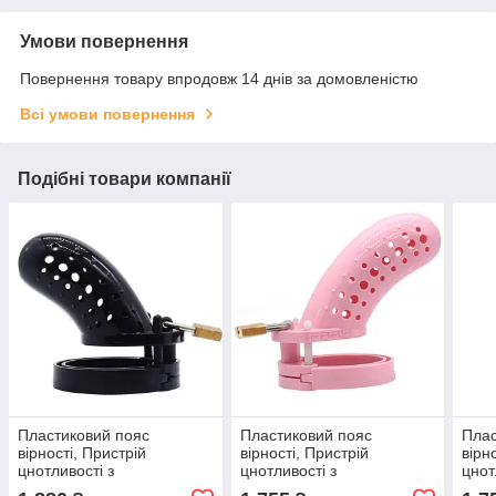
Умови повернення
Повернення товару впродовж 14 днів за домовленістю
Всі умови повернення
Подібні товари компанії
Пластиковий пояс
Пластиковий пояс
Плас
вірності, Пристрій
вірності, Пристрій
вірн
цнотливості з
цнотливості з
цнот
перфорованою кліткою
перфорованою кліткою
пер