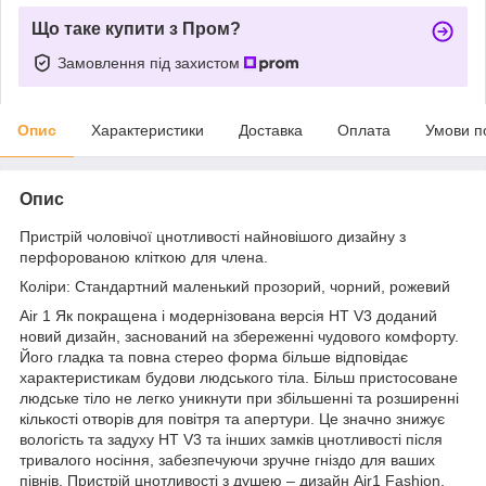
Що таке купити з Пром?
Замовлення під захистом
Опис
Характеристики
Доставка
Оплата
Умови п
Опис
Пристрій чоловічої цнотливості найновішого дизайну з
перфорованою кліткою для члена.
Коліри: Стандартний маленький прозорий, чорний, рожевий
Air 1 Як покращена і модернізована версія HT V3 доданий
новий дизайн, заснований на збереженні чудового комфорту.
Його гладка та повна стерео форма більше відповідає
характеристикам будови людського тіла. Більш пристосоване
людське тіло не легко уникнути при збільшенні та розширенні
кількості отворів для повітря та апертури. Це значно знижує
вологість та задуху HT V3 та інших замків цнотливості після
тривалого носіння, забезпечуючи зручне гніздо для ваших
півнів. Пристрій цнотливості з душею – дизайн Air1 Fashion,