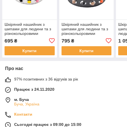
Шкіряний нашийник з
Шкіряний нашийник з
Шкір
шипами для людини та з
шипами для людини та з
шипа
різнокольоровими
різнокольоровими
люди
камінням для садо мазо
камінням для садо мазо
форм
695
795
1 0
₴
₴
ігор bdsm, білий
ігор bdsm, чорний
мазо
Купити
Купити
Про нас
97% позитивних з 36 відгуків за рік
Працює з 24.11.2020
м. Буча
Буча, Україна
Контакти
Сьогодні працює з 09:00 до 15:00