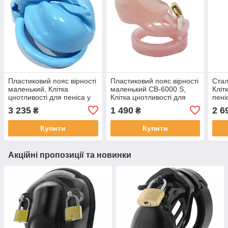
Пластиковий пояс вірності
Пластиковий пояс вірності
Стал
маленький, Клітка
маленький CB-6000 S,
Кліт
цнотливості для пеніса у
Клітка цнотливості для
пені
вигляді вагіни, Синя
пеніса, Рожевий
кіль
3 235
1 490
2 6
₴
₴
нару
Купити
Купити
Акційні пропозиції та новинки