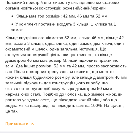
Чоловічий пристрій цнотливості у вигляді жіночих статевих
органів новітньої конструкції; рожевий/синій/чорний
Кільце має три розміри: 42 мм, 46 мм та 52 мм
У комплект поставки входять 3 кільця, 1 кліткка та 1
замок
Кільце внутрішнього діаметра 52 мм, кільце 46 мм, кільце 42
мм, всього 3 кільця, одна клітка, один замок, два ключі, один
оксамитовий мішечок, одна загальна інструкція. Що
стосується конструкції цієї клітки цнотливості, то кільце
діаметром 46 мм має розмір M, який підходить практично
всім. Два інших розміри, 52 мм та 42 мм, просто заспокоюють
вас. Після повторних тренувань ви виявите, що можете
носити кільця будь-якого розміру, але кільце діаметром 46 мм
зазвичай підходить для конструкції цього виробу, що
еквівалентно дугоподібному кільцю діаметром 50 мм з
нержавіючої сталі. Подібно до чоловіка, що змінює жінок, ви
раптово усвідомлюєте, що підходите кожній жінці або що
жодна жінка насправді не підходить вам на 100%. На щастя,
це так.
Приховати