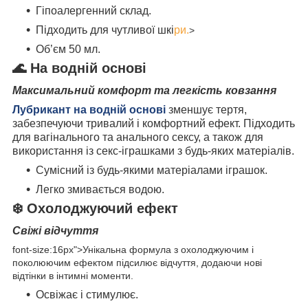
Гіпоалергенний склад.
Підходить для чутливої шкі
ри.
>
Об’єм 50 мл.
🌊 На водній основі
Максимальний комфорт та легкість ковзання
Лубрикант на водній основі
зменшує тертя,
забезпечуючи тривалий і комфортний ефект. Підходить
для вагінального та анального сексу, а також для
використання із секс-іграшками з будь-яких матеріалів.
Сумісний із будь-якими матеріалами іграшок.
Легко змивається водою.
❄️ Охолоджуючий ефект
Свіжі відчуття
font-size:16px">Унікальна формула з охолоджуючим і
поколюючим ефектом підсилює відчуття, додаючи нові
відтінки в інтимні моменти.
Освіжає і стимулює.