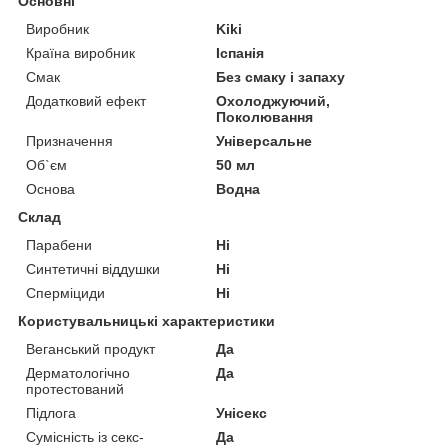
Основні
Виробник
Kiki
Країна виробник
Іспанія
Смак
Без смаку і запаху
Додатковий ефект
Охолоджуючий,
Поколювання
Призначення
Універсальне
Об`єм
50 мл
Основа
Водна
Склад
Парабени
Ні
Синтетичні віддушки
Ні
Сперміциди
Ні
Користувальницькі характеристики
Веганський продукт
Да
Дерматологічно
Да
протестований
Підлога
Унісекс
Сумісність із секс-
Да