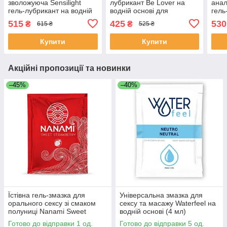
зволожуюча Sensilight
лубрикант Be Lover на
анал
гель-лубрикант на водній
водній основі для
гель
основі для інтимного
інтимного комфорту (100
осно
515
425
530
₴
₴
615 ₴
525 ₴
комфорту (150 мл)
мл)
Купити
Купити
Акційні пропозиції та новинки
–45%
–40%
Їстівна гель-змазка для
Універсальна змазка для
орального сексу зі смаком
сексу та масажу Waterfeel на
полуниці Nanami Sweet
водній основі (4 мл)
Strawberry, саше 4 мл
Готово до відправки 1 од.
Готово до відправки 5 од.