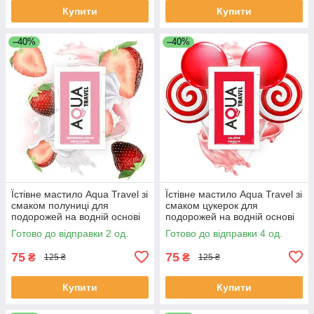
Купити
Купити
–40%
–40%
Їстівне мастило Aqua Travel зі
Їстівне мастило Aqua Travel зі
смаком полуниці для
смаком цукерок для
подорожей на водній основі
подорожей на водній основі
(6 мл)
(6 мл)
Готово до відправки 2 од.
Готово до відправки 4 од.
75
75
₴
₴
125 ₴
125 ₴
Купити
Купити