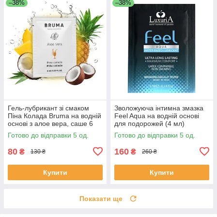
–38%
–38%
Гель-лубрикант зі смаком
Зволожуюча інтимна змазка
Піна Колада Bruma на водній
Feel Aqua на водній основі
основі з алое вера, саше 6
для подорожей (4 мл)
мл
Готово до відправки 5 од.
Готово до відправки 5 од.
80
160
₴
₴
130 ₴
260 ₴
Купити
Купити
Показати ще