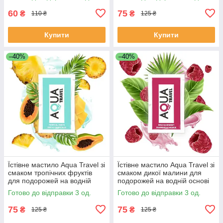
60
75
₴
₴
110 ₴
125 ₴
Купити
Купити
–40%
–40%
Їстівне мастило Aqua Travel зі
Їстівне мастило Aqua Travel зі
смаком тропічних фруктів
смаком дикої малини для
для подорожей на водній
подорожей на водній основі
основі (6 мл)
(6 мл)
Готово до відправки 3 од.
Готово до відправки 3 од.
75
75
₴
₴
125 ₴
125 ₴