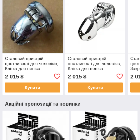
Сталевий пристрій
Сталевий пристрій
Стал
цнотливості для чоловіків,
цнотливості для чоловіків,
цнот
Клітка для пеніса
Клітка для пеніса
Закр
та о
2 015
2 015
2 0
₴
₴
Купити
Купити
Акційні пропозиції та новинки