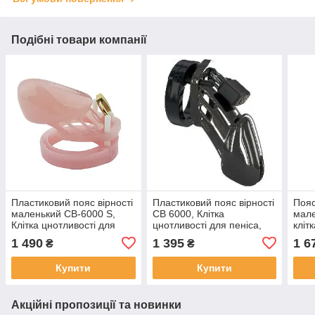
Подібні товари компанії
Пластиковий пояс вірності
Пластиковий пояс вірності
Пояс
маленький CB-6000 S,
CB 6000, Клітка
мал
Клітка цнотливості для
цнотливості для пеніса,
кліт
пеніса, Рожевий
Чорний
пені
1 490
1 395
1 6
₴
₴
Купити
Купити
Акційні пропозиції та новинки