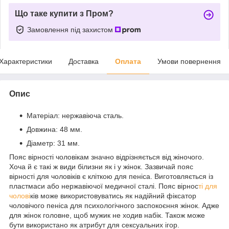
Що таке купити з Пром?
Замовлення під захистом
Характеристики
Доставка
Оплата
Умови повернення
Опис
Матеріал: нержавіюча сталь.
Довжина: 48 мм.
Діаметр: 31 мм.
Пояс вірності чоловікам значно відрізняється від жіночого.
Хоча й є такі ж види білизни як і у жінок. Зазвичай пояс
вірності для чоловіків є кліткою для пеніса. Виготовляється із
пластмаси або нержавіючої медичної сталі. Пояс вірнос
ті для
чолові
ків може використовуватись як надійний фіксатор
чоловічого пеніса для психологічного заспокоєння жінок. Адже
для жінок головне, щоб мужик не ходив набік. Також може
бути використано як атрибут для сексуальних ігор.