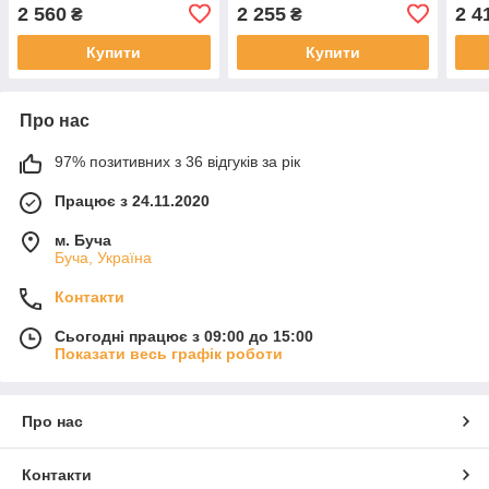
Клітка для пеніса
Клітка для пеніса, CB-
Кліт
2 560
2 255
2 4
₴
₴
6000 S
trai
Купити
Купити
Про нас
97% позитивних з 36 відгуків за рік
Працює з 24.11.2020
м. Буча
Буча, Україна
Контакти
Сьогодні працює з 09:00 до 15:00
Показати весь графік роботи
Про нас
Контакти