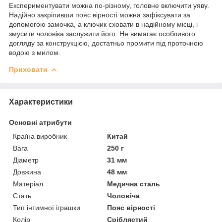
Експериментувати можна по-різному, головне включити уяву.
Надійно закріпивши пояс вірності можна зафіксувати за
допомогою замочка, а ключик сховати в надійному місці, і
змусити чоловіка заслужити його. Не вимагає особливого
догляду за конструкцією, достатньо промити під проточною
водою з милом.
Приховати
Характеристики
Основні атрибути
Країна виробник
Китай
Вага
250 г
Діаметр
31 мм
Довжина
48 мм
Матеріал
Медична сталь
Стать
Чоловіча
Тип інтимної іграшки
Пояс вірності
Колір
Сріблястий