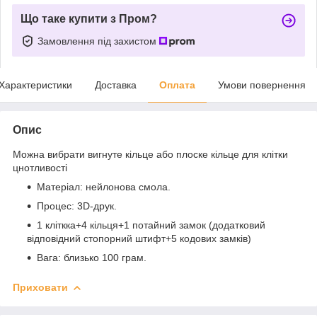
Що таке купити з Пром?
Замовлення під захистом
Характеристики
Доставка
Оплата
Умови повернення
Опис
Можна вибрати вигнуте кільце або плоске кільце для клітки
цнотливості
Матеріал: нейлонова смола.
Процес: 3D-друк.
1 кліткка+4 кільця+1 потайний замок (додатковий
відповідний стопорний штифт+5 кодових замків)
Вага: близько 100 грам.
Приховати