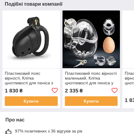
Подібні товари компанії
Пластиковий пояс
Пластиковий пояс вірності
Плас
вірності, Клітка
маленький, Клітка
вірно
цнотливості для пеніса з
цнотливості для пеніса у
цнот
плоским кільцем, Чорний -
формі яйця з кільцем із
вигн
1 830
2 335
₴
₴
F
шипів - M
1 8
Купити
Купити
Про нас
97% позитивних з 36 відгуків за рік