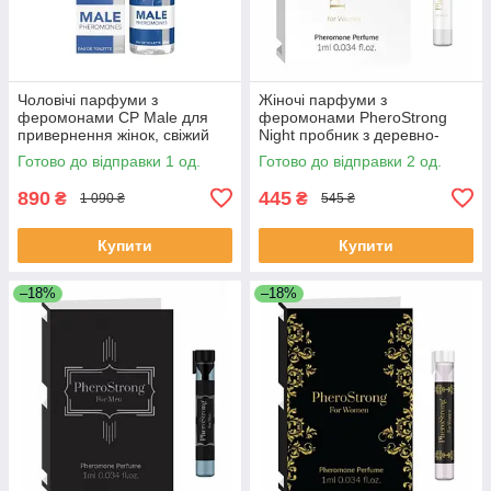
Чоловічі парфуми з
Жіночі парфуми з
феромонами CP Male для
феромонами PheroStrong
привернення жінок, свіжий
Night пробник з деревно-
аромат, 20 мл
східним ароматом, 1 мл
Готово до відправки 1 од.
Готово до відправки 2 од.
890
445
₴
₴
1 090 ₴
545 ₴
Купити
Купити
–18%
–18%