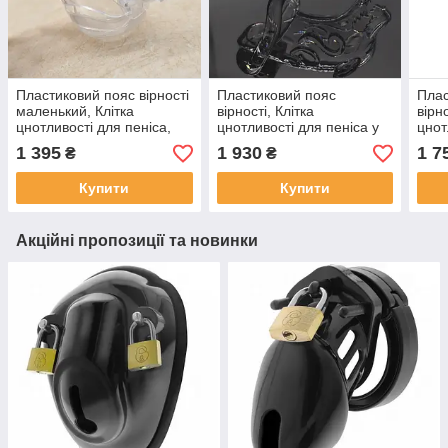
Пластиковий пояс вірності
Пластиковий пояс
Плас
маленький, Клітка
вірності, Клітка
вірн
цнотливості для пеніса,
цнотливості для пеніса у
цнот
Прозорий
формі голови свині,
пер
1 395
1 930
1 7
₴
₴
Прозорий
для 
Купити
Купити
Акційні пропозиції та новинки