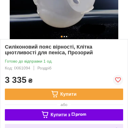
Силіконовий пояс вірності, Клітка
цнотливості для пеніса, Прозорий
Готово до відправки 1 од.
Код: IXI61094
Роздріб
3 335
₴
Купити
або
Купити з