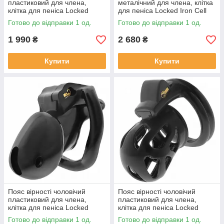
пластиковий для члена,
металічний для члена, клітка
клітка для пеніса Locked
для пеніса Locked Iron Cell
Midnight Cell M 10,7 см
M, сріблястий
Готово до відправки 1 од.
Готово до відправки 1 од.
1 990
2 680
₴
₴
Купити
Купити
Пояс вірності чоловічий
Пояс вірності чоловічий
пластиковий для члена,
пластиковий для члена,
клітка для пеніса Locked
клітка для пеніса Locked
Midnight Cell S 10,7 см
Silent Keep 7,5 см
Готово до відправки 1 од.
Готово до відправки 1 од.