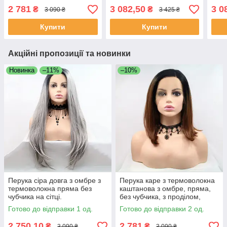
чубчика, з проділом,
чубч
2 781
3 082,50
3 0
₴
₴
3 090 ₴
3 425 ₴
середня довжина
Купити
Купити
Акційні пропозиції та новинки
Новинка
–11%
–10%
Перука сіра довга з омбре з
Перука каре з термоволокна
термоволокна пряма без
каштанова з омбре, пряма,
чубчика на сітці.
без чубчика, з проділом,
середня довжина
Готово до відправки 1 од.
Готово до відправки 2 од.
2 750,10
2 781
₴
₴
3 090 ₴
3 090 ₴