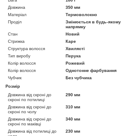
Довжина
350 мм
Матеріал
Термоволокно
Проділ
Змінюється в будь-якому
напрямку
Стан
Новий
Стрижка
Каре
Структура волосся
Хвилясті
Тип виробу
Перука
Колір волосся
Рожевий
Колір волосся
Однотонне фарбування
Чубчик
Без чубчика
Розмір
Довжина від скроні до
290 мм
скроні по потилиці
Довжина від скроні до
310 мм
скроні по чолу
Довжина від скроні до
340 мм
скроні по маківці
Довжина від потилиці до
230 мм
чола