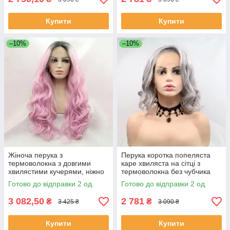
Купити
Купити
–10%
–10%
Жіноча перука з
Перука коротка попеляста
термоволокна з довгими
каре хвиляста на сітці з
хвилястими кучерями, ніжно
термоволокна без чубчика
рожевий з омбре
Готово до відправки 2 од.
Готово до відправки 2 од.
3 082,50
2 781
₴
₴
3 425 ₴
3 090 ₴
Купити
Купити