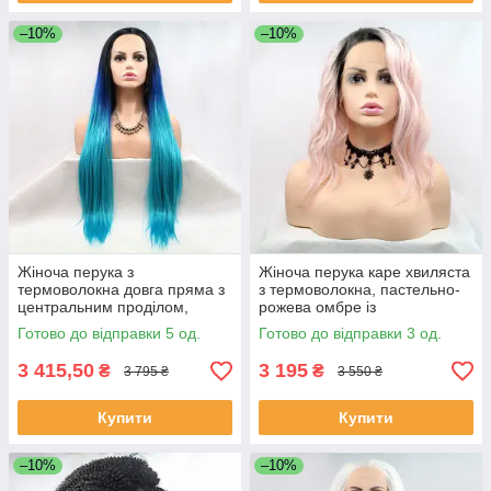
–10%
–10%
Жіноча перука з
Жіноча перука каре хвиляста
термоволокна довга пряма з
з термоволокна, пастельно-
центральним проділом,
рожева омбре із
синьо-бірюзове омбре, без
затемненими коренями
Готово до відправки 5 од.
Готово до відправки 3 од.
чубчика
3 415,50
3 195
₴
₴
3 795 ₴
3 550 ₴
Купити
Купити
–10%
–10%