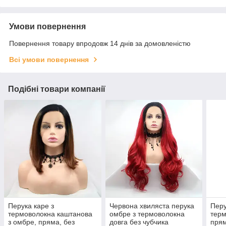
Умови повернення
Повернення товару впродовж 14 днів за домовленістю
Всі умови повернення
Подібні товари компанії
Перука каре з
Червона хвиляста перука
Перу
термоволокна каштанова
омбре з термоволокна
терм
з омбре, пряма, без
довга без чубчика
прям