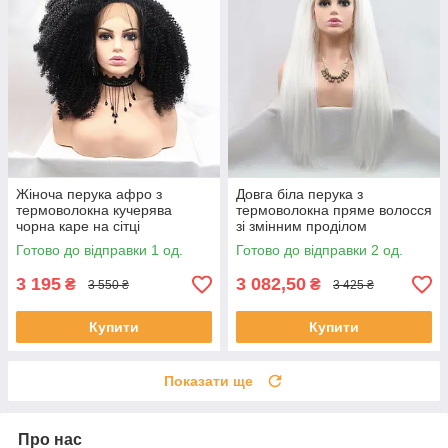
Жіноча перука афро з
Довга біла перука з
термоволокна кучерява
термоволокна пряме волосся
чорна каре на сітці
зі змінним проділом
Готово до відправки 1 од.
Готово до відправки 2 од.
3 195
3 082,50
₴
₴
3 550 ₴
3 425 ₴
Купити
Купити
Показати ще
Про нас