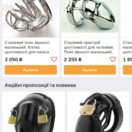
Сталевий пояс вірності
Сталевий пристрій
Стал
маленький, Клітка
цнотливості для чоловіків,
мале
цнотливості для пеніса
Пояс вірності маленький,
цнот
ZS125
Клітка для пеніса, CB-
3 050
2 255
1 8
₴
₴
6000 S
Купити
Купити
Акційні пропозиції та новинки