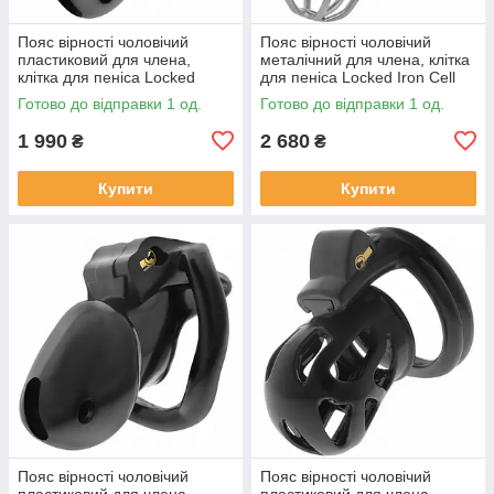
Пояс вірності чоловічий
Пояс вірності чоловічий
пластиковий для члена,
металічний для члена, клітка
клітка для пеніса Locked
для пеніса Locked Iron Cell
Midnight Cell M 10,7 см
M, сріблястий
Готово до відправки 1 од.
Готово до відправки 1 од.
1 990
2 680
₴
₴
Купити
Купити
Пояс вірності чоловічий
Пояс вірності чоловічий
пластиковий для члена,
пластиковий для члена,