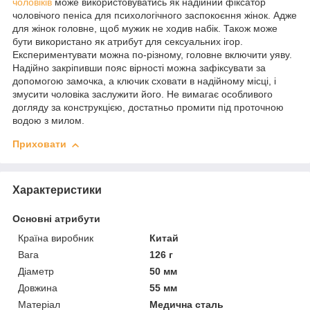
чоловіків
може використовуватись як надійний фіксатор
чоловічого пеніса для психологічного заспокоєння жінок. Адже
для жінок головне, щоб мужик не ходив набік. Також може
бути використано як атрибут для сексуальних ігор.
Експериментувати можна по-різному, головне включити уяву.
Надійно закріпивши пояс вірності можна зафіксувати за
допомогою замочка, а ключик сховати в надійному місці, і
змусити чоловіка заслужити його. Не вимагає особливого
догляду за конструкцією, достатньо промити під проточною
водою з милом.
Приховати
Характеристики
Основні атрибути
Країна виробник
Китай
Вага
126 г
Діаметр
50 мм
Довжина
55 мм
Матеріал
Медична сталь