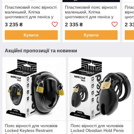
Пластиковий пояс вірності
Пластиковий пояс вірності
Плас
маленький, Клітка
маленький, Клітка
вірно
цнотливості для пеніса у
цнотливості для пеніса у
цнот
вигляді вагіни, Синя
формі яйця з кільцем із
форм
3 235
2 335
2 3
₴
₴
шипів - M
шипі
Купити
Купити
Акційні пропозиції та новинки
Пояс вірності для чоловіків
Пояс вірності для чоловіків
Locked Keyless Restraint
Locked Obsidian Hold Penis