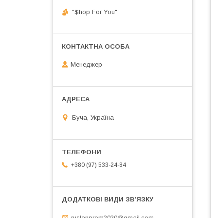
"$hop For You"
Менеджер
Буча, Україна
+380 (97) 533-24-84
ruslanprom2020@gmail.com