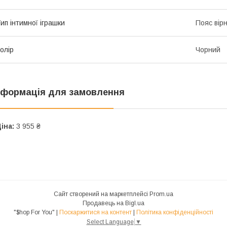
ип інтимної іграшки
Пояс вірн
олір
Чорний
нформація для замовлення
іна:
3 955 ₴
Сайт створений на маркетплейсі
Prom.ua
Продавець на Bigl.ua
"$hop For You" |
Поскаржитися на контент
|
Політика конфіденційності
Select Language
▼