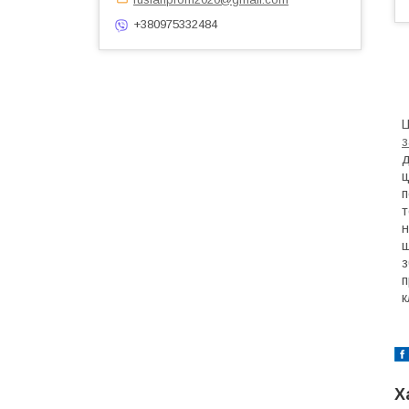
+380975332484
Ц
з
д
ц
п
т
н
ш
з
п
к
Х