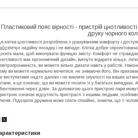
Пластиковий пояс вірності - пристрій цнотливост
друку чорного ко
я клітка цнотливості розроблена з урахуванням комфорту і доступн
абе
зпечує надійну посадку і не випаде. Клітка добре спроектован
осить мала, щоб виконувати функцію змісту. Комфорт не страждає н
нотливості має ергономічний дизайн, вигнуте відкрите кільце, лег
овітропроникність, ви можете вільно дихати навіть у рабстві. Нак
ому ви можете нормально мочитися, не знімаючи його. Він прихован
е виступатиме надто далеко і не викличе опуклості на ваших штаня
тани, а це означає, що ви можете носити їх у багатьох випадках.
бентеження через дзвін. За допомогою цього пристрою пари можуть
ристрою означає відсутність пристрасті з іншими людьми, особли
лючів. Підозріла дружина може спати спокійно, знаючи, що її чоловік
арактеристики