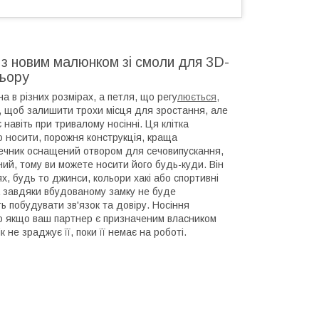
і з новим малюнком зі смоли для 3D-
льору
а в різних розмірах, а петля, що регу
люється,
а, щоб залишити трохи місця для зростання, але
авіть при тривалому носінні. Ця клітка
ко носити, порожня конструкція, краща
онечник оснащений отвором для сечовипускання,
ий, тому ви можете носити його будь-куди. Він
х, будь то джинси, кольори хакі або спортивні
 А завдяки вбудованому замку не буде
 побудувати зв'язок та довіру. Носіння
во якщо ваш партнер є призначеним власником
 не зраджує її, поки її немає на роботі.