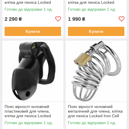
клітка для пеніса Locked
клітка для пеніса Locked
Keyless Restraint 11,5 см
Obsidian Hold S 9 см
Готово до відправки 1 од.
Готово до відправки 1 од.
2 290
1 990
₴
₴
Купити
Купити
Пояс вірності чоловічий
Пояс вірності чоловічий
пластиковий для члена,
металічний для члена, клітка
клітка для пеніса Locked
для пеніса Locked Iron Cell
Midnight Cell M 10,7 см
M, сріблястий
Готово до відправки 1 од.
Готово до відправки 1 од.