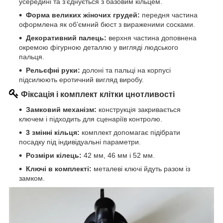
усередині та з’єднується з базовим кільцем.
Форма великих жіночих грудей:
передня частина
оформлена як об’ємний бюст з вираженими сосками.
Декоративний палець:
верхня частина доповнена
окремою фігурною деталлю у вигляді людського
пальця.
Рельєфні руки:
долоні та пальці на корпусі
підсилюють еротичний вигляд виробу.
Фіксація і комплект клітки цнотливості
Замковий механізм:
конструкція закривається
ключем і підходить для сценаріїв контролю.
3 змінні кільця:
комплект допомагає підібрати
посадку під індивідуальні параметри.
Розміри кілець:
42 мм, 46 мм і 52 мм.
Ключі в комплекті:
металеві ключі йдуть разом із
замком.