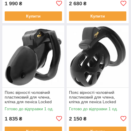
1 990
2 680
₴
₴
Купити
Купити
Пояс вірності чоловічий
Пояс вірності чоловічий
пластиковий для члена,
пластиковий для члена,
клітка для пеніса Locked
клітка для пеніса Locked
Midnight Cell S 10,7 см
Silent Keep 7,5 см
Готово до відправки 1 од.
Готово до відправки 1 од.
1 835
2 150
₴
₴