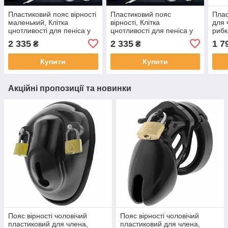
Пластиковий пояс вірності
Пластиковий пояс
Плас
маленький, Клітка
вірності, Клітка
для 
цнотливості для пеніса у
цнотливості для пеніса у
рибк
формі яйця з кільцем із
формі яйця з кільцем із
2 335
2 335
1 7
₴
₴
шипів - M
шипів - L
Купити
Купити
Акційні пропозиції та новинки
Пояс вірності чоловічий
Пояс вірності чоловічий
пластиковий для члена,
пластиковий для члена,