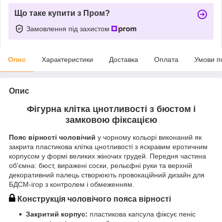
Що таке купити з Пром?
Замовлення під захистом
Опис
Характеристики
Доставка
Оплата
Умови п
Опис
Фігурна клітка цнотливості з бюстом і
замковою фіксацією
Пояс вірності чоловічий
у чорному кольорі виконаний як
закрита пластикова клітка цнотливості з яскравим еротичним
корпусом у формі великих жіночих грудей. Передня частина
об’ємна: бюст, виражені соски, рельєфні руки та верхній
декоративний палець створюють провокаційний дизайн для
БДСМ-ігор з контролем і обмеженням.
Конструкція чоловічого пояса вірності
Закритий корпус:
пластикова капсула фіксує пеніс