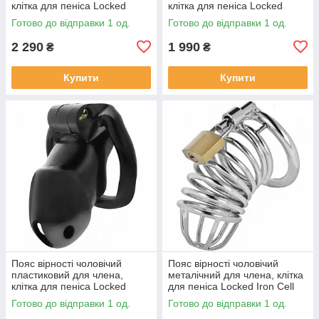
клітка для пеніса Locked
клітка для пеніса Locked
Keyless Restraint 11,5 см
Obsidian Hold S 9 см
Готово до відправки 1 од.
Готово до відправки 1 од.
2 290
1 990
₴
₴
Купити
Купити
Пояс вірності чоловічий
Пояс вірності чоловічий
пластиковий для члена,
металічний для члена, клітка
клітка для пеніса Locked
для пеніса Locked Iron Cell
Midnight Cell M 10,7 см
M, сріблястий
Готово до відправки 1 од.
Готово до відправки 1 од.