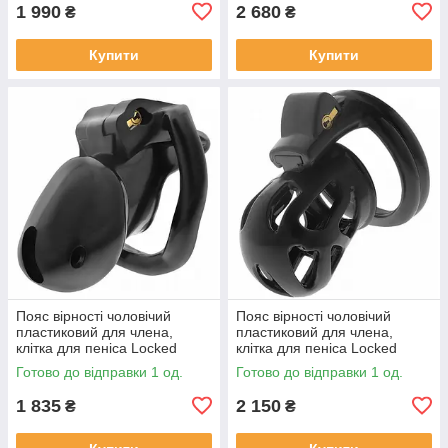
1 990
2 680
₴
₴
Купити
Купити
Пояс вірності чоловічий
Пояс вірності чоловічий
пластиковий для члена,
пластиковий для члена,
клітка для пеніса Locked
клітка для пеніса Locked
Midnight Cell S 10,7 см
Silent Keep 7,5 см
Готово до відправки 1 од.
Готово до відправки 1 од.
1 835
2 150
₴
₴