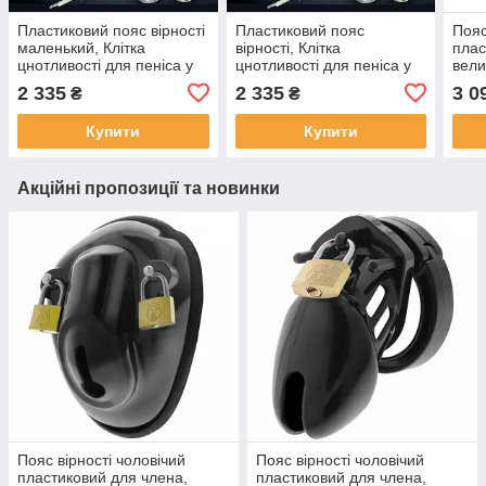
Пластиковий пояс вірності
Пластиковий пояс
Пояс
маленький, Клітка
вірності, Клітка
плас
цнотливості для пеніса у
цнотливості для пеніса у
вели
формі яйця з кільцем із
формі яйця з кільцем із
фіол
2 335
2 335
3 0
₴
₴
шипів - M
шипів - L
Купити
Купити
Акційні пропозиції та новинки
Пояс вірності чоловічий
Пояс вірності чоловічий
пластиковий для члена,
пластиковий для члена,