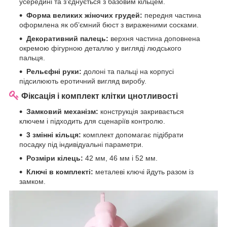
усередині та з’єднується з базовим кільцем.
Форма великих жіночих грудей:
передня частина
оформлена як об’ємний бюст з вираженими сосками.
Декоративний палець:
верхня частина доповнена
окремою фігурною деталлю у вигляді людського
пальця.
Рельєфні руки:
долоні та пальці на корпусі
підсилюють еротичний вигляд виробу.
Фіксація і комплект клітки цнотливості
Замковий механізм:
конструкція закривається
ключем і підходить для сценаріїв контролю.
3 змінні кільця:
комплект допомагає підібрати
посадку під індивідуальні параметри.
Розміри кілець:
42 мм, 46 мм і 52 мм.
Ключі в комплекті:
металеві ключі йдуть разом із
замком.