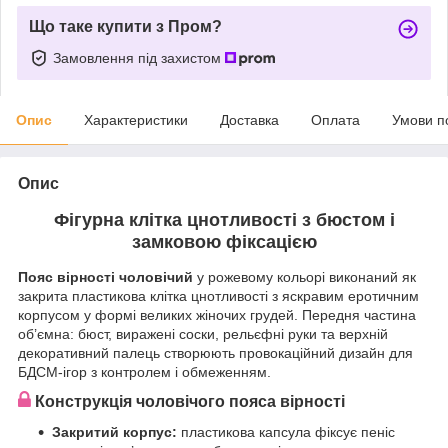
Що таке купити з Пром?
Замовлення під захистом
Опис
Характеристики
Доставка
Оплата
Умови п
Опис
Фігурна клітка цнотливості з бюстом і
замковою фіксацією
Пояс вірності чоловічий
у рожевому кольорі виконаний як
закрита пластикова клітка цнотливості з яскравим еротичним
корпусом у формі великих жіночих грудей. Передня частина
об’ємна: бюст, виражені соски, рельєфні руки та верхній
декоративний палець створюють провокаційний дизайн для
БДСМ-ігор з контролем і обмеженням.
Конструкція чоловічого пояса вірності
Закритий корпус:
пластикова капсула фіксує пеніс