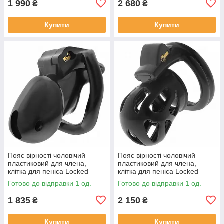
1 990
2 680
₴
₴
Купити
Купити
Пояс вірності чоловічий
Пояс вірності чоловічий
пластиковий для члена,
пластиковий для члена,
клітка для пеніса Locked
клітка для пеніса Locked
Midnight Cell S 10,7 см
Silent Keep 7,5 см
Готово до відправки 1 од.
Готово до відправки 1 од.
1 835
2 150
₴
₴
Купити
Купити