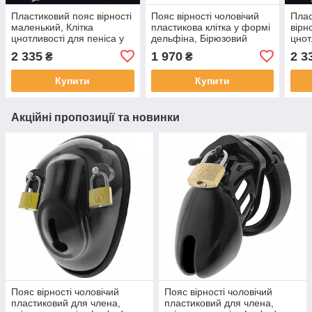
Пластиковий пояс вірності
Пояс вірності чоловічий
Плас
маленький, Клітка
пластикова клітка у формі
вірно
цнотливості для пеніса у
дельфіна, Бірюзовий
цнот
формі яйця з кільцем із
форм
2 335
1 970
2 3
₴
₴
шипів - M
шипі
Купити
Купити
Акційні пропозиції та новинки
Пояс вірності чоловічий
Пояс вірності чоловічий
пластиковий для члена,
пластиковий для члена,