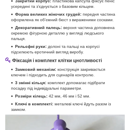
Закритий корпус:
пластикова капсула фіксує пеніс
усередині та з’єднується з базовим кільцем.
Форма великих жіночих грудей:
передня частина
оформлена як об’ємний бюст з вираженими сосками.
Декоративний палець:
верхня частина доповнена
окремою фігурною деталлю у вигляді людського
пальця.
Рельєфні руки:
долоні та пальці на корпусі
підсилюють еротичний вигляд виробу.
Фіксація і комплект клітки цнотливості
Замковий механізм:
конструкція закривається
ключем і підходить для сценаріїв контролю.
3 змінні кільця:
комплект допомагає підібрати
посадку під індивідуальні параметри.
Розміри кілець:
42 мм, 46 мм і 52 мм.
Ключі в комплекті:
металеві ключі йдуть разом із
замком.