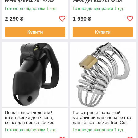
клітка для пеніса Locked
клітка для пеніса Locked
Keyless Restraint 11,5 см
Obsidian Hold S 9 см
Готово до відправки 1 од.
Готово до відправки 1 од.
2 290
1 990
₴
₴
Купити
Купити
Пояс вірності чоловічий
Пояс вірності чоловічий
пластиковий для члена,
металічний для члена, клітка
клітка для пеніса Locked
для пеніса Locked Iron Cell
Midnight Cell M 10,7 см
M, сріблястий
Готово до відправки 1 од.
Готово до відправки 1 од.