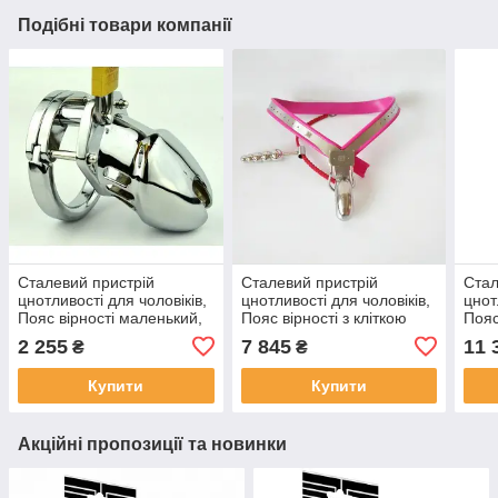
Подібні товари компанії
Сталевий пристрій
Сталевий пристрій
Стал
цнотливості для чоловіків,
цнотливості для чоловіків,
цнот
Пояс вірності маленький,
Пояс вірності з кліткою
Пояс
Клітка для пеніса, CB-
для пеніса та анальною
кліт
2 255
7 845
11 
₴
₴
6000 S
пробкою, Рожевий
Рож
Купити
Купити
Акційні пропозиції та новинки