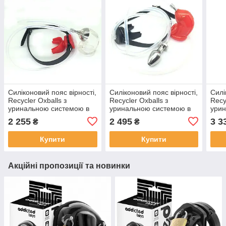
Силіконовий пояс вірності,
Силіконовий пояс вірності,
Силі
Recycler Oxballs з
Recycler Oxballs з
Recy
уринальною системою в
уринальною системою в
урин
кляп для рота, Прозорий
кляп для рота та анальну
кляп
2 255
2 495
3 3
₴
₴
втулку, Чорний
Купити
Купити
Акційні пропозиції та новинки