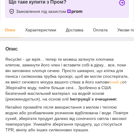
Що таке купити з Пром?
Замовлення під захистом
Опис
Характеристики
Доставка
Оплата
Умови п
Опис
Recycler - це мрія... тепер ти можеш заткнути хлопчика
кляпом, замкнути його член і вставити собі в дірку... все, поки
він заповнює хлопця сечею. Просто шикарно, що клітка для
пеніса і силіконова трубка прозорі, щоб ви могли спостерігати,
як вміст сечового міхура вашого стікає в його наповн
ений р
от.
Зберігайте воду, пийте більше сечі... Зроблено в США
Безпечний мастильний матеріал: на водній основі
(рекомендується), на основі олії
Інструкції з очищення:
Негайно промийте після використання з милом і теплою
водою або розбавленим розчином відбілювача / води. Повітря
сухий, зберігати продукт далеко від сонячного світла і високої
температури. Уникайте зберігання продукту, що стосується
TPR, вінілу або інших силіконових іграшок.