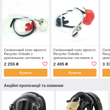
Силіконовий пояс вірності,
Силіконовий пояс вірності,
Силі
Recycler Oxballs з
Recycler Oxballs з
Recy
уринальною системою в
уринальною системою в
урин
кляп для рота, Прозорий
кляп для рота та анальну
кляп
2 255
2 495
3 3
₴
₴
втулку, Чорний
Купити
Купити
Акційні пропозиції та новинки