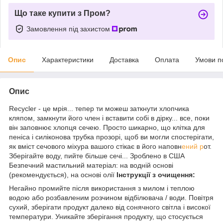
Що таке купити з Пром?
Замовлення під захистом
Опис
Характеристики
Доставка
Оплата
Умови п
Опис
Recycler - це мрія... тепер ти можеш заткнути хлопчика
кляпом, замкнути його член і вставити собі в дірку... все, поки
він заповнює хлопця сечею. Просто шикарно, що клітка для
пеніса і силіконова трубка прозорі, щоб ви могли спостерігати,
як вміст сечового міхура вашого стікає в його наповн
ений р
от.
Зберігайте воду, пийте більше сечі... Зроблено в США
Безпечний мастильний матеріал: на водній основі
(рекомендується), на основі олії
Інструкції з очищення:
Негайно промийте після використання з милом і теплою
водою або розбавленим розчином відбілювача / води. Повітря
сухий, зберігати продукт далеко від сонячного світла і високої
температури. Уникайте зберігання продукту, що стосується