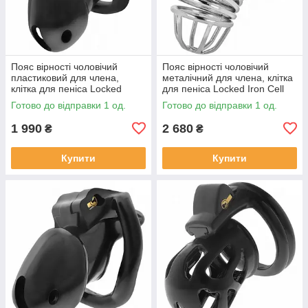
Пояс вірності чоловічий
Пояс вірності чоловічий
пластиковий для члена,
металічний для члена, клітка
клітка для пеніса Locked
для пеніса Locked Iron Cell
Midnight Cell M 10,7 см
M, сріблястий
Готово до відправки 1 од.
Готово до відправки 1 од.
1 990
2 680
₴
₴
Купити
Купити