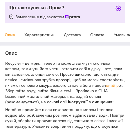
Що таке купити з Пром?
Замовлення під захистом
Опис
Характеристики
Доставка
Оплата
Умови п
Опис
Recycler - це мрія... тепер ти можеш заткнути хлопчика
кляпом, замкнути його член і вставити собі в дірку... все, поки
він заповнює хлопця сечею. Просто шикарно, що клітка для
пеніса і силіконова трубка прозорі, щоб ви могли спостерігати,
як вміст сечового міхура вашого стікає в його наповн
ений р
от.
Зберігайте воду, пийте більше сечі... Зроблено в США
Безпечний мастильний матеріал: на водній основі
(рекомендується), на основі олії
Інструкції з очищення:
Негайно промийте після використання з милом і теплою
водою або розбавленим розчином відбілювача / води. Повітря
сухий, зберігати продукт далеко від сонячного світла і високої
температури. Уникайте зберігання продукту, що стосується