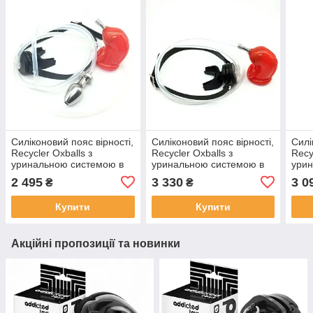
Силіконовий пояс вірності,
Силіконовий пояс вірності,
Силі
Recycler Oxballs з
Recycler Oxballs з
Recy
уринальною системою в
уринальною системою в
урин
кляп для рота та анальну
кляп для рота, Червоний
кляп
2 495
3 330
3 0
₴
₴
втулку, Чорний
Купити
Купити
Акційні пропозиції та новинки