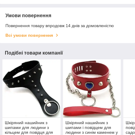
Умови повернення
Повернення товару впродовж 14 днів за домовленістю
Всі умови повернення
Подібні товари компанії
Шкіряний нашийник з
Шкіряний нашийник з
Шкір
шипами для людини з
шипами і повідцем для
пові
кільцем для повідця для
людини з синім каменем у
садо