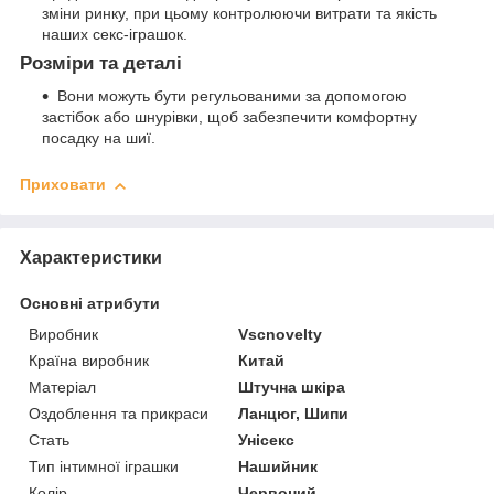
зміни ринку, при цьому контролюючи витрати та якість
наших секс-іграшок.
Розміри та деталі
Вони можуть бути регульованими за допомогою
застібок або шнурівки, щоб забезпечити комфортну
посадку на шиї.
Приховати
Характеристики
Основні атрибути
Виробник
Vscnovelty
Країна виробник
Китай
Матеріал
Штучна шкіра
Оздоблення та прикраси
Ланцюг, Шипи
Стать
Унісекс
Тип інтимної іграшки
Нашийник
Колір
Червоний