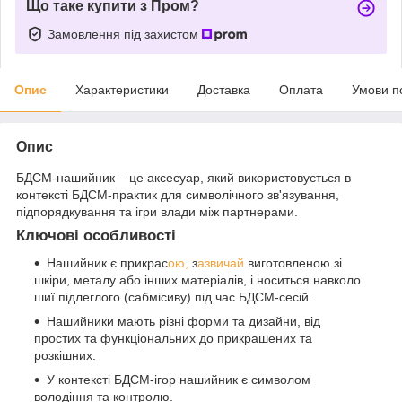
Що таке купити з Пром?
Замовлення під захистом
Опис
Характеристики
Доставка
Оплата
Умови п
Опис
БДСМ-нашийник – це аксесуар, який використовується в
контексті БДСМ-практик для символічного зв'язування,
підпорядкування та ігри влади між партнерами.
Ключові особливості
Нашийник є прикрас
ою,
з
азвичай
виготовленою зі
шкіри, металу або інших матеріалів, і носиться навколо
шиї підлеглого (сабмісиву) під час БДСМ-сесій.
Нашийники мають різні форми та дизайни, від
простих та функціональних до прикрашених та
розкішних.
У контексті БДСМ-ігор нашийник є символом
володіння та контролю.