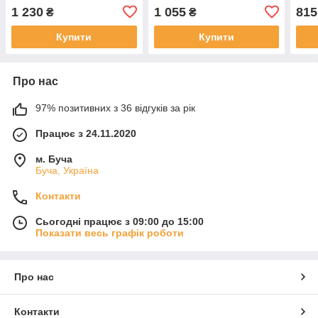
садо мазо ігор bdsm
формі серця для садо
Чер
1 230
1 055
815
₴
₴
мазо ігор bdsm, Червоний
Купити
Купити
Про нас
97% позитивних з 36 відгуків за рік
Працює з 24.11.2020
м. Буча
Буча, Україна
Контакти
Сьогодні працює з 09:00 до 15:00
Показати весь графік роботи
Про нас
Контакти