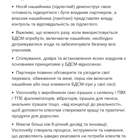
Носій нашийника (підлеглий) демонструє свою
готовність підкорятися і бути владним партнером, а
власник нашийника (пан/пані) представляє владу,
контроль та відповідальність за підлеглого.
Важливо, що кожного разу, коли використовується
БДСМ-атрибути, включаючи нашийник, необхідно
дотримуватися згоди та забезпечувати безпеку всіх
учасників.
Спілкування, довіра та встановлення ясних кордонів є
основними принципами у БДСМ-відносинах.
Партнери повинні обговорити та узгодити свої
переваги, обмеження та межі, перш ніж включати
нашийник або інші елементи БДСМ-ігри у свої сесії.
Vscnovelty є виробником секс-іграшок з силікону / ПВХ
/ ТПЕ фалоімітаторів, вібраторів, іграшок для пеніса,
анальних іграшок тощо. «від концепції до реальності»,
щоб допомогти клієнтам створювати кращі та практичні
продукти для дорослих.
Маючи більш ніж 8-річний досвід та інновації,
Vscnovelty створила процеси, інструменти та навчання,
що дозволяють швидко реагувати на потреби клієнтів та