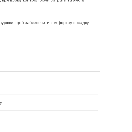
, при цьому контролюючи витрати та якість
нурівки, щоб забезпечити комфортну посадку
ty