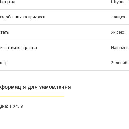
атеріал
Штучна ш
здоблення та прикраси
Ланцюг
тать
Унісекс
ип інтимної іграшки
Нашийни
олір
Зелений
нформація для замовлення
іна:
1 075 ₴