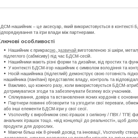
ДСМ-нашийник – це аксесуар, який використовується в контексті Б
ідпорядкування та ігри влади між партнерами.
Ключові особливості
Нашийник є прикрас
ою,
з
азвичай
виготовленою зі шкіри, метал
підлеглого (сабмісиву) під час БДСМ-сесій.
Нашийники мають різні форми та дизайни, від простих та фун
У контексті БДСМ-ігор нашийник є символом володіння та кон
Носій нашийника (підлеглий) демонструє свою готовність підк
нашийника (пан/пані) представляє владу, контроль та відповідаль
Важливо, що кожного разу, коли використовується БДСМ-атри
дотримуватися згоди та забезпечувати безпеку всіх учасників.
Спілкування, довіра та встановлення ясних кордонів є основ
Партнери повинні обговорити та узгодити свої переваги, обме
або інші елементи БДСМ-ігри у свої сесії.
Vscnovelty є виробником секс-іграшок з силікону / ПВХ / ТПЕ фал
анальних іграшок тощо. «від концепції до реальності», щоб допо
продукти для дорослих.
Маючи більш ніж 8-річний досвід та інновації, Vscnovelty ство