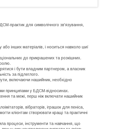
ДСМ-практик для символічного зв'язування,
у або інших матеріалів, і носиться навколо шиї
кціональних до прикрашених та розкішних.
тролю.
орятися і бути владним партнером, а власник
ність за підлеглого.
бути, включаючи нашийник, необхідно
ними принципами у БДСМ-відносинах.
ження та межі, перш ніж включати нашийник
оімітаторів, вібраторів, іграшок для пеніса,
могти клієнтам створювати кращі та практичні
рила процеси, інструменти та навчання, що