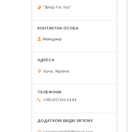
"$hop For You"
Менеджер
Буча, Україна
+380 (97) 533-24-84
ruslanprom2020@gmail.com