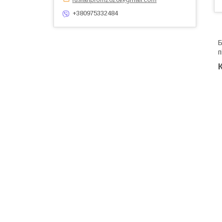
+380975332484
Б
п