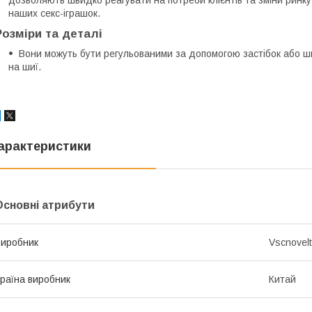
дозволяють швидко реагувати на потреби клієнтів та зміни ринку
наших секс-іграшок.
Розміри та деталі
Вони можуть бути регульованими за допомогою застібок або ш
на шиї.
арактеристики
Основні атрибути
иробник
Vscnovel
раїна виробник
Китай